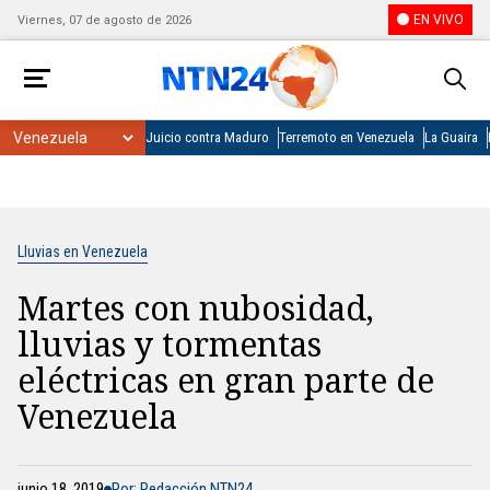
EN VIVO
Viernes, 07 de agosto de 2026
Juicio contra Maduro
Terremoto en Venezuela
La Guaira
Lluvias en Venezuela
Martes con nubosidad,
lluvias y tormentas
eléctricas en gran parte de
Venezuela
junio 18, 2019
Por: Redacción NTN24