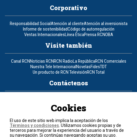
Corporativo
Responsabilidad Social
Atención al cliente
Atención al inversionista
Informe de sostenibilidad
Código de autorregulación
Ventas Internacionales
Línea Ética
Prensa RCN
OBA
Visite también
Canal RCN
Noticias RCN
RCN Radio
La República
RCN Comerciales
Nuestra Tele Internacional
Novelas
Fides
TDT
Un producto de RCN Televisión
RCN Total
Contáctenos
Teléfono
+57 (601) 426 92 92
Cookies
Política de datos personales
Política de cookies
El uso de este sitio web implica la aceptación de los
Términos y condiciones
Términos y condiciones
. Utilizamos cookies propias y de
terceros para mejorar la experiencia del usuario a través de
su navegación. Si continúas navegando aceptas su uso.
© 2026, RCN Medios.