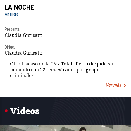
LA NOCHE
L
Análisis
No
Presenta:
Pr
Claudia Gurisatti
Id
Dirige:
Dir
Claudia Gurisatti
Id
Otro fracaso de la 'Paz Total': Petro despide su
mandato con 22 secuestrados por grupos
criminales
Ver más
Item
1
of
5
Videos