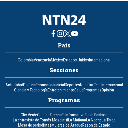
8
País
Colombia
Venezuela
México
Estados Unidos
Internacional
Secciones
Actualidad
Política
Economía
Judicial
Deportes
Nuestra Tele Internacional
Ciencia y Tecnología
Entretenimiento
Salud
Programas
Opinión
Programas
Clic Verde
Club de Prensa
El Informativo
Flash Fashion
La entrevista de Tomás Mosciatti
La Mañana
La Noche
La Tarde
Mesa de periodistas
Mujeres de Ataque
Razón de Estado