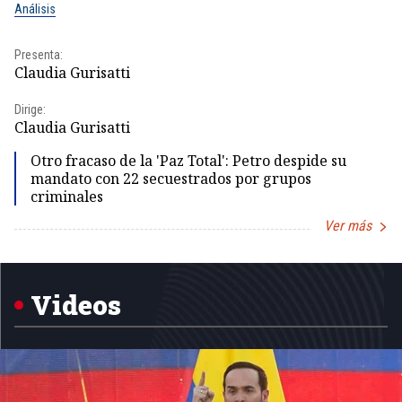
Análisis
No
Presenta:
Pr
Claudia Gurisatti
Id
Dirige:
Dir
Claudia Gurisatti
Id
Otro fracaso de la 'Paz Total': Petro despide su
mandato con 22 secuestrados por grupos
criminales
Ver más
Item
1
of
5
Videos