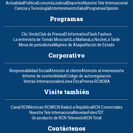
Actualidad
Política
Economía
Judicial
Deportes
Nuestra Tele Internacional
Ciencia y Tecnología
Entretenimiento
Salud
Programas
Opinión
Programas
Clic Verde
Club de Prensa
El Informativo
Flash Fashion
La entrevista de Tomás Mosciatti
La Mañana
La Noche
La Tarde
Mesa de periodistas
Mujeres de Ataque
Razón de Estado
Corporativo
Responsabilidad Social
Atención al cliente
Atención al inversionista
Informe de sostenibilidad
Código de autorregulación
Ventas Internacionales
Línea Ética
Prensa RCN
OBA
Visite también
Canal RCN
Noticias RCN
RCN Radio
La República
RCN Comerciales
Nuestra Tele Internacional
Novelas
Fides
TDT
Un producto de RCN Televisión
RCN Total
Contáctenos