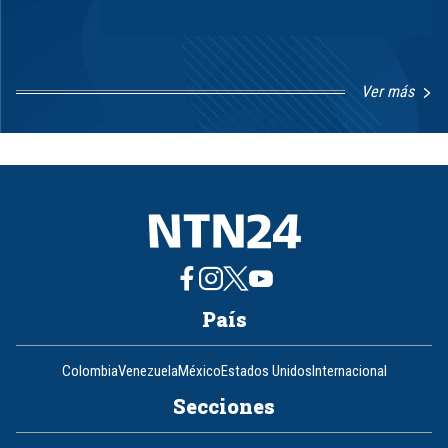
Ver más
Item
1
of
8
País
Colombia
Venezuela
México
Estados Unidos
Internacional
Secciones