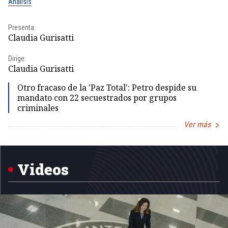
Análisis
No
Presenta:
Pr
Claudia Gurisatti
Id
Dirige:
Dir
Claudia Gurisatti
Id
Otro fracaso de la 'Paz Total': Petro despide su
mandato con 22 secuestrados por grupos
criminales
Ver más
Item
1
of
5
Videos