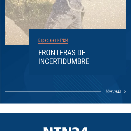
Especiales NTN24
FRONTERAS DE
INCERTIDUMBRE
Ver más
Item
1
of
8