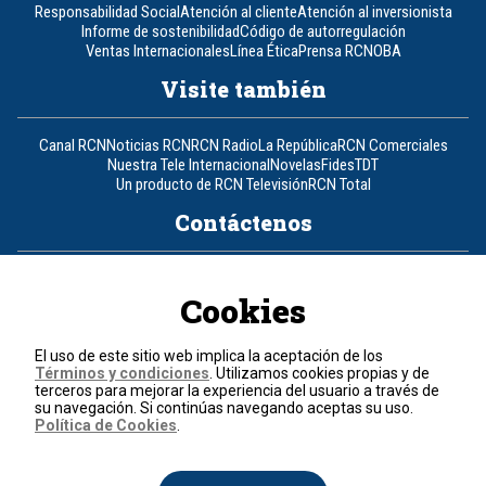
Responsabilidad Social
Atención al cliente
Atención al inversionista
Informe de sostenibilidad
Código de autorregulación
Ventas Internacionales
Línea Ética
Prensa RCN
OBA
Visite también
Canal RCN
Noticias RCN
RCN Radio
La República
RCN Comerciales
Nuestra Tele Internacional
Novelas
Fides
TDT
Un producto de RCN Televisión
RCN Total
Contáctenos
Teléfono
+57 (601) 426 92 92
Cookies
Política de datos personales
Política de cookies
El uso de este sitio web implica la aceptación de los
Términos y condiciones
Términos y condiciones
. Utilizamos cookies propias y de
terceros para mejorar la experiencia del usuario a través de
su navegación. Si continúas navegando aceptas su uso.
© 2026, RCN Medios.
Política de Cookies
.
Todos los derechos reservados.
Organización Ardila Lülle - www.oal.com.co