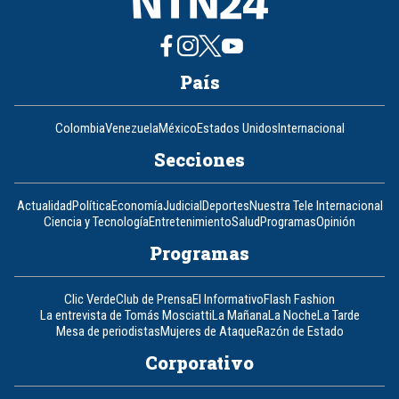
País
Colombia
Venezuela
México
Estados Unidos
Internacional
Secciones
Actualidad
Política
Economía
Judicial
Deportes
Nuestra Tele Internacional
Ciencia y Tecnología
Entretenimiento
Salud
Programas
Opinión
Programas
Clic Verde
Club de Prensa
El Informativo
Flash Fashion
La entrevista de Tomás Mosciatti
La Mañana
La Noche
La Tarde
Mesa de periodistas
Mujeres de Ataque
Razón de Estado
Corporativo