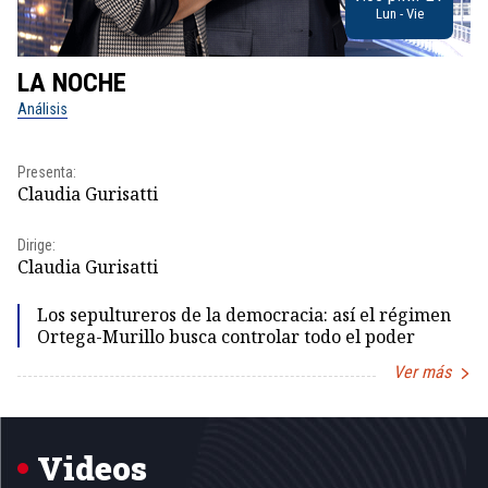
Lun - Vie
LA NOCHE
L
Análisis
No
Presenta:
Pr
Claudia Gurisatti
Id
Dirige:
Dir
Claudia Gurisatti
Id
Los sepultureros de la democracia: así el régimen
Ortega-Murillo busca controlar todo el poder
Ver más
Item
1
of
5
Videos