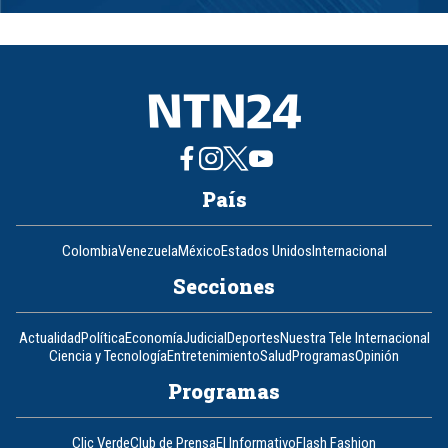
1
of
8
País
Colombia
Venezuela
México
Estados Unidos
Internacional
Secciones
Actualidad
Política
Economía
Judicial
Deportes
Nuestra Tele Internacional
Ciencia y Tecnología
Entretenimiento
Salud
Programas
Opinión
Programas
Clic Verde
Club de Prensa
El Informativo
Flash Fashion