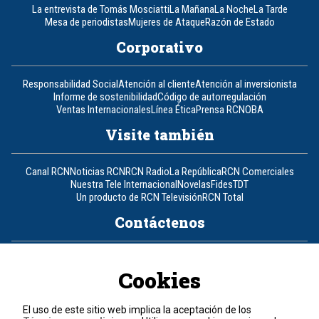
La entrevista de Tomás Mosciatti
La Mañana
La Noche
La Tarde
Mesa de periodistas
Mujeres de Ataque
Razón de Estado
Corporativo
Responsabilidad Social
Atención al cliente
Atención al inversionista
Informe de sostenibilidad
Código de autorregulación
Ventas Internacionales
Línea Ética
Prensa RCN
OBA
Visite también
Canal RCN
Noticias RCN
RCN Radio
La República
RCN Comerciales
Nuestra Tele Internacional
Novelas
Fides
TDT
Un producto de RCN Televisión
RCN Total
Contáctenos
Teléfono
+57 (601) 426 92 92
Cookies
Política de datos personales
Política de cookies
El uso de este sitio web implica la aceptación de los
Términos y condiciones