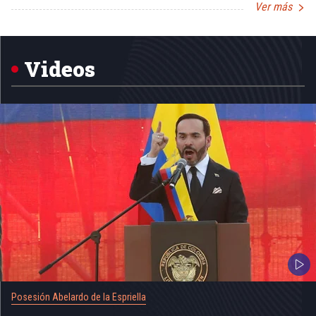
Ver más
Item
1
of
5
Videos
Posesión Abelardo de la Espriella