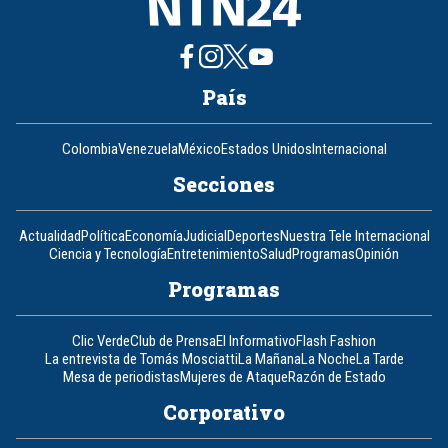
País
Colombia
Venezuela
México
Estados Unidos
Internacional
Secciones
Actualidad
Política
Economía
Judicial
Deportes
Nuestra Tele Internacional
Ciencia y Tecnología
Entretenimiento
Salud
Programas
Opinión
Programas
Clic Verde
Club de Prensa
El Informativo
Flash Fashion
La entrevista de Tomás Mosciatti
La Mañana
La Noche
La Tarde
Mesa de periodistas
Mujeres de Ataque
Razón de Estado
Corporativo