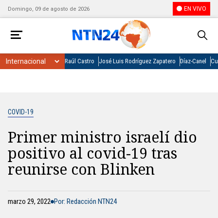
EN VIVO
Domingo, 09 de agosto de 2026
Raúl Castro
José Luis Rodríguez Zapatero
Díaz-Canel
Cu
COVID-19
Primer ministro israelí dio
positivo al covid-19 tras
reunirse con Blinken
marzo 29, 2022
Por: Redacción NTN24