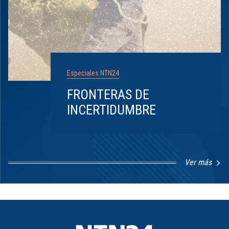
Especiales NTN24
FRONTERAS DE
INCERTIDUMBRE
Ver más
Item
1
of
8