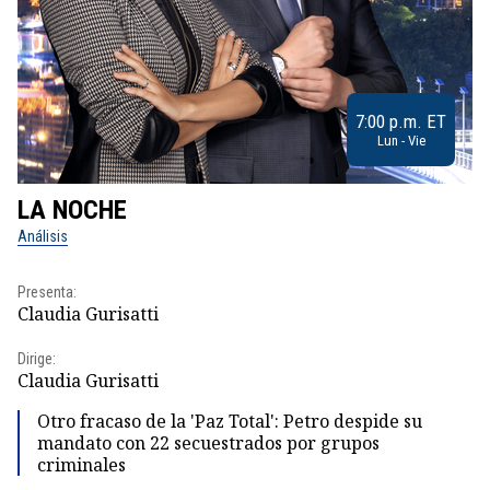
7:00 p.m. ET
Lun - Vie
LA NOCHE
L
Análisis
No
Presenta:
Pr
Claudia Gurisatti
Id
Dirige:
Dir
Claudia Gurisatti
Id
Otro fracaso de la 'Paz Total': Petro despide su
mandato con 22 secuestrados por grupos
criminales