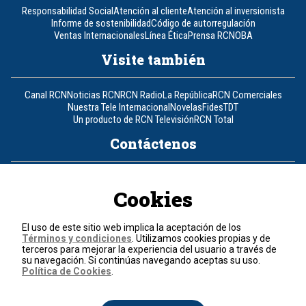
Responsabilidad Social
Atención al cliente
Atención al inversionista
Informe de sostenibilidad
Código de autorregulación
Ventas Internacionales
Línea Ética
Prensa RCN
OBA
Visite también
Canal RCN
Noticias RCN
RCN Radio
La República
RCN Comerciales
Nuestra Tele Internacional
Novelas
Fides
TDT
Un producto de RCN Televisión
RCN Total
Contáctenos
Teléfono
+57 (601) 426 92 92
Cookies
Política de datos personales
Política de cookies
El uso de este sitio web implica la aceptación de los
Términos y condiciones
Términos y condiciones
. Utilizamos cookies propias y de
terceros para mejorar la experiencia del usuario a través de
su navegación. Si continúas navegando aceptas su uso.
© 2026, RCN Medios.
Política de Cookies
.
Todos los derechos reservados.
Organización Ardila Lülle - www.oal.com.co