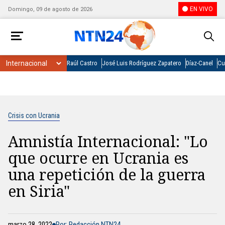
EN VIVO
Domingo, 09 de agosto de 2026
Raúl Castro
José Luis Rodríguez Zapatero
Díaz-Canel
Cu
Crisis con Ucrania
Amnistía Internacional: "Lo
que ocurre en Ucrania es
una repetición de la guerra
en Siria"
marzo 28, 2022
Por: Redacción NTN24