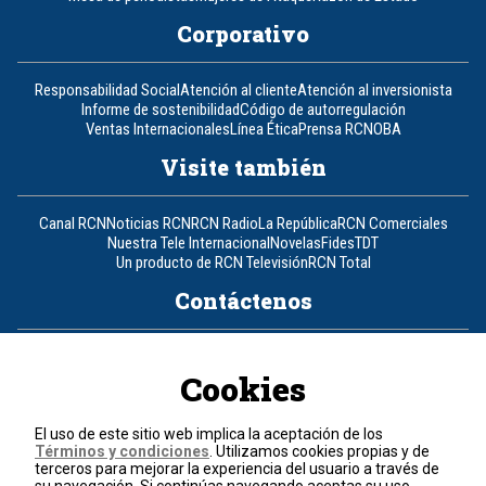
Corporativo
Responsabilidad Social
Atención al cliente
Atención al inversionista
Informe de sostenibilidad
Código de autorregulación
Ventas Internacionales
Línea Ética
Prensa RCN
OBA
Visite también
Canal RCN
Noticias RCN
RCN Radio
La República
RCN Comerciales
Nuestra Tele Internacional
Novelas
Fides
TDT
Un producto de RCN Televisión
RCN Total
Contáctenos
Teléfono
+57 (601) 426 92 92
Cookies
Política de datos personales
Política de cookies
El uso de este sitio web implica la aceptación de los
Términos y condiciones
Términos y condiciones
. Utilizamos cookies propias y de
terceros para mejorar la experiencia del usuario a través de