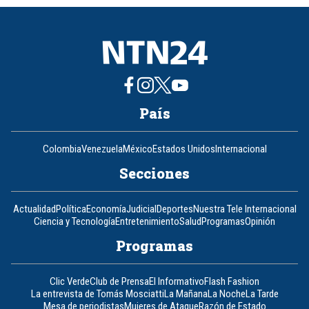
8
País
Colombia
Venezuela
México
Estados Unidos
Internacional
Secciones
Actualidad
Política
Economía
Judicial
Deportes
Nuestra Tele Internacional
Ciencia y Tecnología
Entretenimiento
Salud
Programas
Opinión
Programas
Clic Verde
Club de Prensa
El Informativo
Flash Fashion
La entrevista de Tomás Mosciatti
La Mañana
La Noche
La Tarde
Mesa de periodistas
Mujeres de Ataque
Razón de Estado