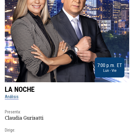
7:00 p.m. ET
Lun - Vie
LA NOCHE
L
Análisis
No
Presenta:
Pr
Claudia Gurisatti
Id
Dirige:
Dir