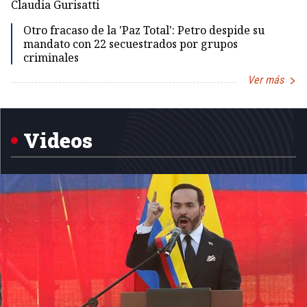
Claudia Gurisatti
Id
Otro fracaso de la 'Paz Total': Petro despide su
mandato con 22 secuestrados por grupos
criminales
Ver más
Item
1
of
5
Videos