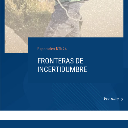
Especiales NTN24
FRONTERAS DE
INCERTIDUMBRE
Ver más
Item
1
of
8