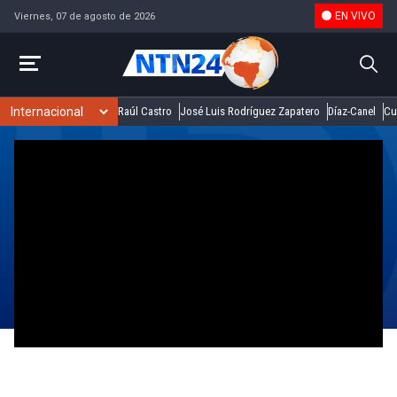
EN VIVO
Viernes, 07 de agosto de 2026
Raúl Castro
José Luis Rodríguez Zapatero
Díaz-Canel
Cu