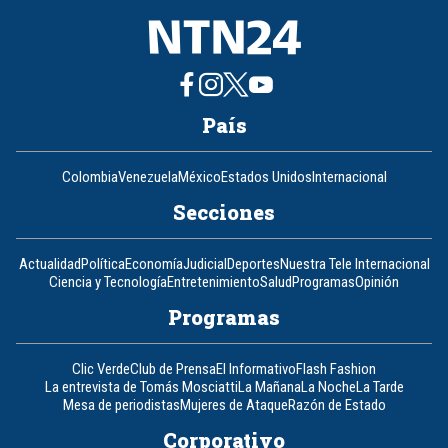
País
Colombia
Venezuela
México
Estados Unidos
Internacional
Secciones
Actualidad
Política
Economía
Judicial
Deportes
Nuestra Tele Internacional
Ciencia y Tecnología
Entretenimiento
Salud
Programas
Opinión
Programas
Clic Verde
Club de Prensa
El Informativo
Flash Fashion
La entrevista de Tomás Mosciatti
La Mañana
La Noche
La Tarde
Mesa de periodistas
Mujeres de Ataque
Razón de Estado
Corporativo