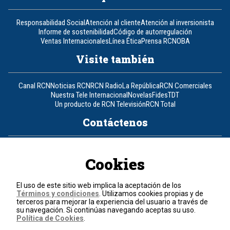
Responsabilidad Social
Atención al cliente
Atención al inversionista
Informe de sostenibilidad
Código de autorregulación
Ventas Internacionales
Línea Ética
Prensa RCN
OBA
Visite también
Canal RCN
Noticias RCN
RCN Radio
La República
RCN Comerciales
Nuestra Tele Internacional
Novelas
Fides
TDT
Un producto de RCN Televisión
RCN Total
Contáctenos
Teléfono
+57 (601) 426 92 92
Cookies
Política de datos personales
Política de cookies
El uso de este sitio web implica la aceptación de los
Términos y condiciones
Términos y condiciones
. Utilizamos cookies propias y de
terceros para mejorar la experiencia del usuario a través de
su navegación. Si continúas navegando aceptas su uso.
© 2026, RCN Medios.
Política de Cookies
.
Todos los derechos reservados.
Organización Ardila Lülle - www.oal.com.co