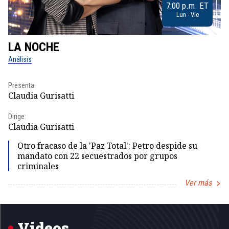
7:00 p.m. ET
Lun - Vie
LA NOCHE
L
Análisis
No
Presenta:
Pr
Claudia Gurisatti
Id
Dirige:
Dir
Claudia Gurisatti
Id
Otro fracaso de la 'Paz Total': Petro despide su
mandato con 22 secuestrados por grupos
criminales
Ver más
Item
1
of
5
Videos