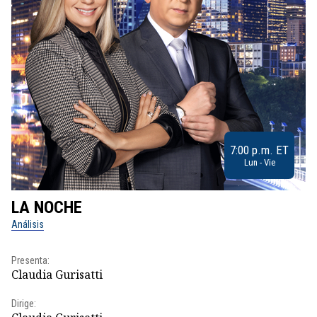
7:00 p.m. ET
Lun - Vie
LA NOCHE
L
Análisis
No
Presenta:
Pr
Claudia Gurisatti
Id
Dirige:
Dir