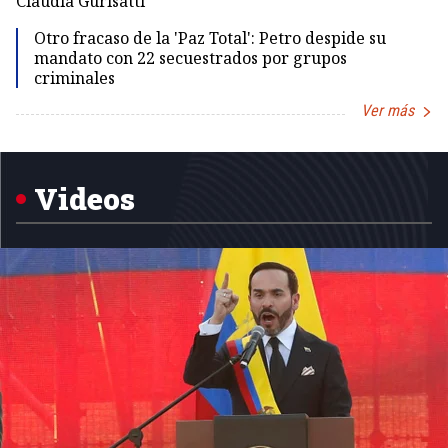
Claudia Gurisatti
Id
Otro fracaso de la 'Paz Total': Petro despide su
mandato con 22 secuestrados por grupos
criminales
Ver más
Item
1
of
5
Videos