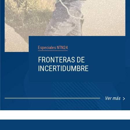
Especiales NTN24
FRONTERAS DE
INCERTIDUMBRE
Ver más
Item
1
of
8