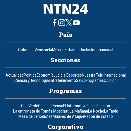
País
Colombia
Venezuela
México
Estados Unidos
Internacional
Secciones
Actualidad
Política
Economía
Judicial
Deportes
Nuestra Tele Internacional
Ciencia y Tecnología
Entretenimiento
Salud
Programas
Opinión
Programas
Clic Verde
Club de Prensa
El Informativo
Flash Fashion
La entrevista de Tomás Mosciatti
La Mañana
La Noche
La Tarde
Mesa de periodistas
Mujeres de Ataque
Razón de Estado
Corporativo