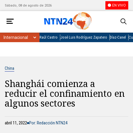
EN VIVO
Sábado, 08 de agosto de 2026
Raúl Castro
José Luis Rodríguez Zapatero
Díaz-Canel
Cu
China
Shanghái comienza a
reducir el confinamiento en
algunos sectores
abril 11, 2022
Por: Redacción NTN24