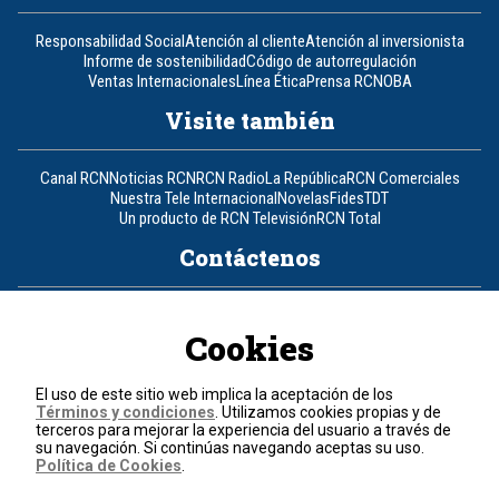
Responsabilidad Social
Atención al cliente
Atención al inversionista
Informe de sostenibilidad
Código de autorregulación
Ventas Internacionales
Línea Ética
Prensa RCN
OBA
Visite también
Canal RCN
Noticias RCN
RCN Radio
La República
RCN Comerciales
Nuestra Tele Internacional
Novelas
Fides
TDT
Un producto de RCN Televisión
RCN Total
Contáctenos
Teléfono
+57 (601) 426 92 92
Cookies
Política de datos personales
Política de cookies
El uso de este sitio web implica la aceptación de los
Términos y condiciones
Términos y condiciones
. Utilizamos cookies propias y de
terceros para mejorar la experiencia del usuario a través de
su navegación. Si continúas navegando aceptas su uso.
© 2026, RCN Medios.
Política de Cookies
.
Todos los derechos reservados.
Organización Ardila Lülle - www.oal.com.co