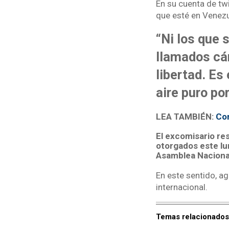
En su cuenta de tw
que esté en Venezue
“Ni los que 
llamados cár
libertad. Es
aire puro po
LEA TAMBIÉN:
Com
El excomisario res
otorgados este lu
Asamblea Naciona
En este sentido, 
internacional.
Temas relacionados