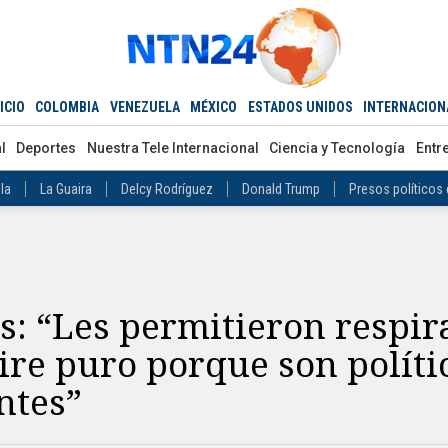
Estados Unidos ataca a Irán
Nicolás Maduro
Mundial 2026
ADOS UNIDOS
INTERNACIONAL
Díaz-Canel
Cuba
Mundial 2026
n poco de aire puro porque son políticamente convenientes”
rán
Estados Unidos ataca a Irán
Nicolás Maduro
Mundial 2026
o
Abelardo de la Espriella
Iván Cepeda
Donald Trump
Disidenc
ICIO
COLOMBIA
VENEZUELA
MÉXICO
ESTADOS UNIDOS
INTERNACION
ero
Díaz-Canel
Cuba
Mundial 2026
La Guaira
Delcy Rodríguez
Donald Trump
Presos políticos en Ven
l
Deportes
Nuestra Tele Internacional
Ciencia y Tecnología
Entr
vo Petro
Abelardo de la Espriella
Iván Cepeda
Donald Trump
arteles mexicanos
Donald Trump
la
La Guaira
Delcy Rodríguez
Donald Trump
Presos políticos
co
Carteles mexicanos
Donald Trump
: “Les permitieron respir
ire puro porque son polít
ntes”