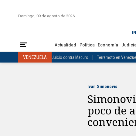
ESTADOS UNIDOS
Donald Trump
Ataque al régimen de Irán
INICIO
COLOMBIA
VENEZUELA
MÉXICO
EST
Domingo, 09 de agosto de 2026
INTERNACIONAL
Raúl Castro
José Luis Rodríguez Zapatero
Simonovis: “Les permitieron respirar u
ESTADOS UNIDOS
INICIO
ACTUALIDAD
Donald Trump
Ataque al régimen de I
COLOMBIA
Elecciones Presidenciales en Colombia
Gustavo Petr
IN
INTERNACIONAL
Raúl Castro
José Luis Rodríguez Zapat
VENEZUELA
Juicio contra Maduro
Terremoto en Venezuela
Actualidad
Política
Economía
Judicia
COLOMBIA
Elecciones Presidenciales en Colombia
Gusta
MÉXICO
Claudia Sheinbaum
Mundial 2026
Narcotráfico
C
VENEZUELA
Juicio contra Maduro
Terremoto en Venezue
MÉXICO
Claudia Sheinbaum
Mundial 2026
Narcotráfi
Iván Simonovis
Simonovis
poco de a
convenie