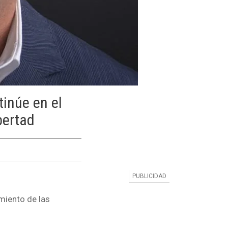
inúe en el
bertad
miento de las