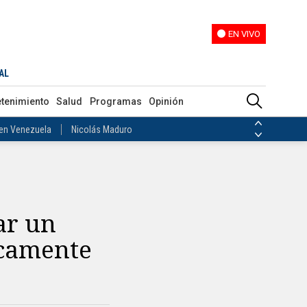
EN VIVO
EN VIVO
ias de las FARC
AL
ezuela
Nicolás Maduro
etenimiento
Salud
Programas
Opinión
Disidencias de las FARC
 en Venezuela
Nicolás Maduro
ar un
icamente