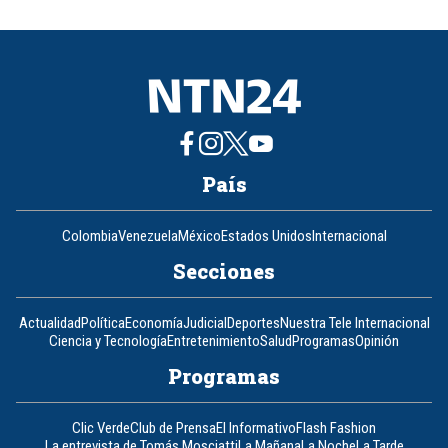
of
8
País
Colombia
Venezuela
México
Estados Unidos
Internacional
Secciones
Actualidad
Política
Economía
Judicial
Deportes
Nuestra Tele Internacional
Ciencia y Tecnología
Entretenimiento
Salud
Programas
Opinión
Programas
Clic Verde
Club de Prensa
El Informativo
Flash Fashion
La entrevista de Tomás Mosciatti
La Mañana
La Noche
La Tarde