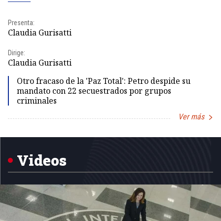
Presenta:
Pr
Claudia Gurisatti
Id
Dirige:
Dir
Claudia Gurisatti
Id
Otro fracaso de la 'Paz Total': Petro despide su
mandato con 22 secuestrados por grupos
criminales
Ver más
Item
1
of
5
Videos