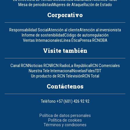
Mesa de periodistas
Mujeres de Ataque
Razón de Estado
Corporativo
Responsabilidad Social
Atención al cliente
Atención al inversionista
Informe de sostenibilidad
Código de autorregulación
Ventas Internacionales
Línea Ética
Prensa RCN
OBA
Visite también
Canal RCN
Noticias RCN
RCN Radio
La República
RCN Comerciales
Nuestra Tele Internacional
Novelas
Fides
TDT
Un producto de RCN Televisión
RCN Total
Contáctenos
Teléfono
+57 (601) 426 92 92
Política de datos personales
Política de cookies
Términos y condiciones