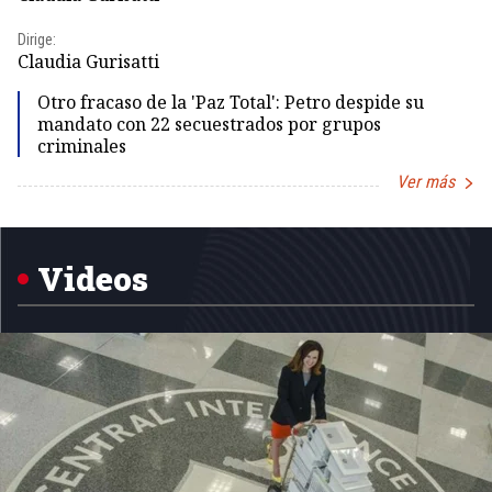
Id
Dirige:
Dir
Claudia Gurisatti
Id
Otro fracaso de la 'Paz Total': Petro despide su
mandato con 22 secuestrados por grupos
criminales
Ver más
Item
1
of
5
Videos