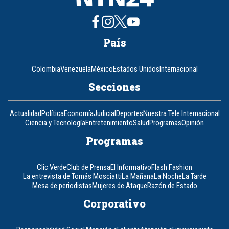
País
Colombia
Venezuela
México
Estados Unidos
Internacional
Secciones
Actualidad
Política
Economía
Judicial
Deportes
Nuestra Tele Internacional
Ciencia y Tecnología
Entretenimiento
Salud
Programas
Opinión
Programas
Clic Verde
Club de Prensa
El Informativo
Flash Fashion
La entrevista de Tomás Mosciatti
La Mañana
La Noche
La Tarde
Mesa de periodistas
Mujeres de Ataque
Razón de Estado
Corporativo