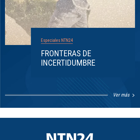
Especiales NTN24
FRONTERAS DE
INCERTIDUMBRE
Ver más
Item
1
of
8