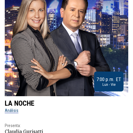
7:00 p.m. ET
Lun - Vie
LA NOCHE
L
Análisis
No
Presenta:
Pr
Claudia Gurisatti