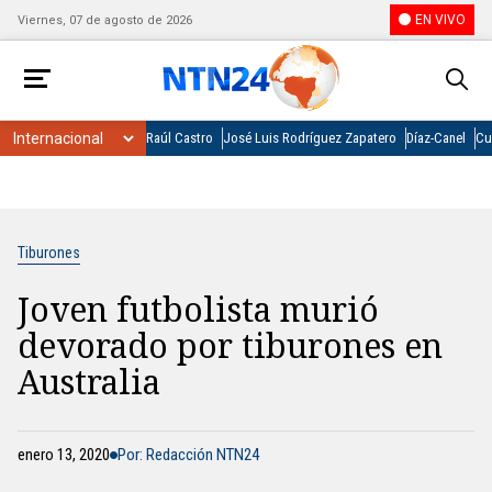
EN VIVO
Viernes, 07 de agosto de 2026
Raúl Castro
José Luis Rodríguez Zapatero
Díaz-Canel
Cu
Tiburones
Joven futbolista murió
devorado por tiburones en
Australia
enero 13, 2020
Por: Redacción NTN24