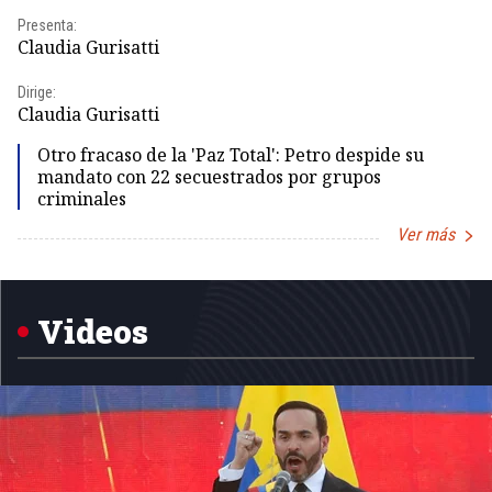
Presenta:
Pr
Claudia Gurisatti
Id
Dirige:
Dir
Claudia Gurisatti
Id
Otro fracaso de la 'Paz Total': Petro despide su
mandato con 22 secuestrados por grupos
criminales
Ver más
Item
1
of
5
Videos