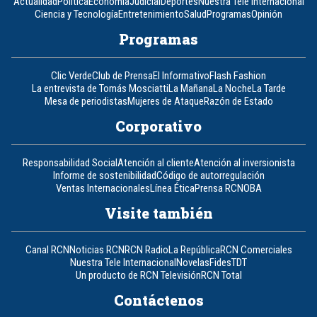
Actualidad
Política
Economía
Judicial
Deportes
Nuestra Tele Internacional
Ciencia y Tecnología
Entretenimiento
Salud
Programas
Opinión
Programas
Clic Verde
Club de Prensa
El Informativo
Flash Fashion
La entrevista de Tomás Mosciatti
La Mañana
La Noche
La Tarde
Mesa de periodistas
Mujeres de Ataque
Razón de Estado
Corporativo
Responsabilidad Social
Atención al cliente
Atención al inversionista
Informe de sostenibilidad
Código de autorregulación
Ventas Internacionales
Línea Ética
Prensa RCN
OBA
Visite también
Canal RCN
Noticias RCN
RCN Radio
La República
RCN Comerciales
Nuestra Tele Internacional
Novelas
Fides
TDT
Un producto de RCN Televisión
RCN Total
Contáctenos