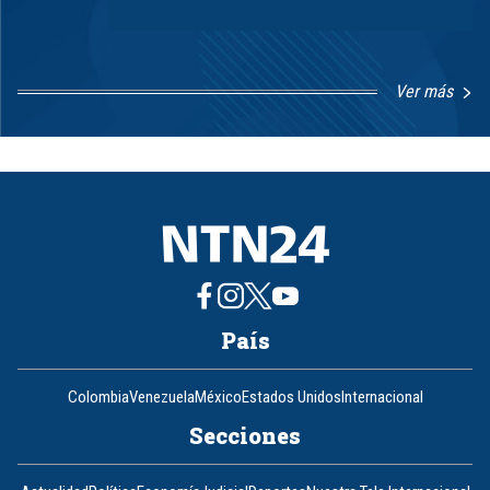
Ver más
Item
1
of
8
País
Colombia
Venezuela
México
Estados Unidos
Internacional
Secciones