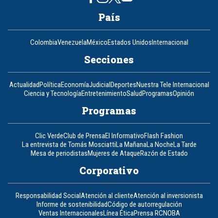
País
Colombia
Venezuela
México
Estados Unidos
Internacional
Secciones
Actualidad
Política
Economía
Judicial
Deportes
Nuestra Tele Internacional
Ciencia y Tecnología
Entretenimiento
Salud
Programas
Opinión
Programas
Clic Verde
Club de Prensa
El Informativo
Flash Fashion
La entrevista de Tomás Mosciatti
La Mañana
La Noche
La Tarde
Mesa de periodistas
Mujeres de Ataque
Razón de Estado
Corporativo
Responsabilidad Social
Atención al cliente
Atención al inversionista
Informe de sostenibilidad
Código de autorregulación
Ventas Internacionales
Línea Ética
Prensa RCN
OBA