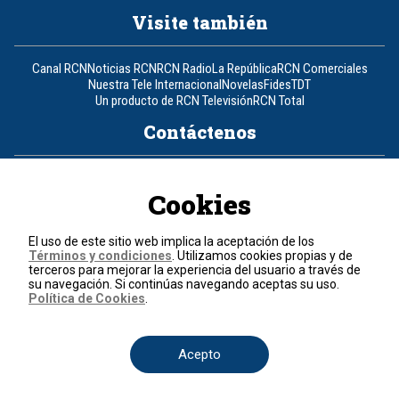
Visite también
Canal RCN
Noticias RCN
RCN Radio
La República
RCN Comerciales
Nuestra Tele Internacional
Novelas
Fides
TDT
Un producto de RCN Televisión
RCN Total
Contáctenos
Teléfono
+57 (601) 426 92 92
Cookies
Política de datos personales
Política de cookies
El uso de este sitio web implica la aceptación de los
Términos y condiciones
Términos y condiciones
. Utilizamos cookies propias y de
terceros para mejorar la experiencia del usuario a través de
su navegación. Si continúas navegando aceptas su uso.
© 2026, RCN Medios.
Política de Cookies
.
Todos los derechos reservados.
Organización Ardila Lülle - www.oal.com.co
Acepto