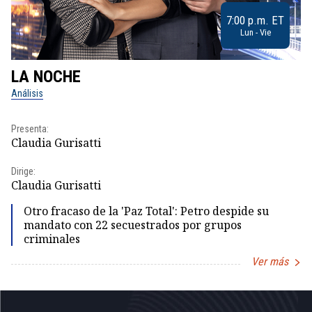
7:00 p.m. ET
Lun - Vie
LA NOCHE
L
Análisis
No
Presenta:
Pr
Claudia Gurisatti
Id
Dirige:
Dir
Claudia Gurisatti
Id
Otro fracaso de la 'Paz Total': Petro despide su
mandato con 22 secuestrados por grupos
criminales
Ver más
Item
1
of