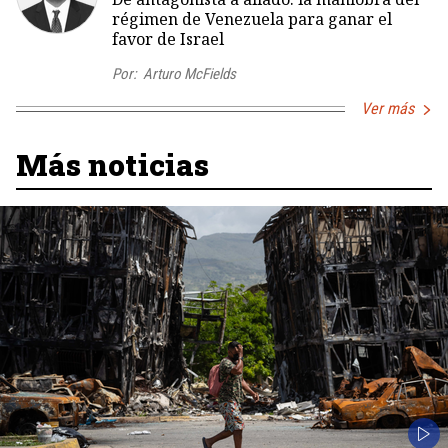
régimen de Venezuela para ganar el
favor de Israel
Por:
Arturo McFields
Ver más
Más noticias