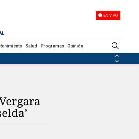
EN VIVO
EN VIVO
AL
etenimiento
Salud
Programas
Opinión
ias de las FARC
ezuela
Nicolás Maduro
Disidencias de las FARC
 en Venezuela
Nicolás Maduro
 Vergara
selda’