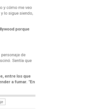
nto y cómo me veo
y lo sigue siendo,
ollywood porque
l personaje de
scinó. Sentía que
e, entre los que
ender a fumar. "En
je