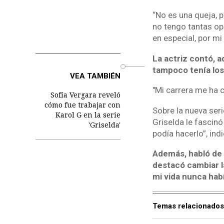
“No es una queja, 
no tengo tantas op
en especial, por mi
La actriz contó, 
o
tampoco tenía los 
VEA TAMBIÉN
"Mi carrera me ha 
Sofía Vergara reveló
cómo fue trabajar con
Sobre la nueva seri
Karol G en la serie
Griselda le fascin
'Griselda'
podía hacerlo”, indi
Además, habló de l
destacó cambiar l
mi vida nunca hab
Temas relacionados