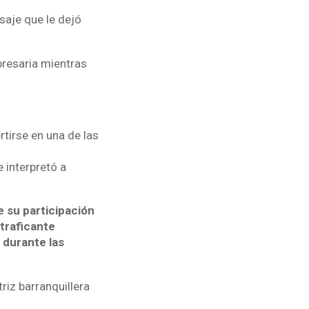
saje que le dejó
presaria mientras
tirse en una de las
 interpretó a
e su participación
otraficante
 durante las
riz barranquillera