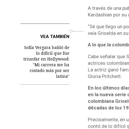
A través de una pub
Kardashian por su a
“Sé que llego un po
o
veía Griselda en su 
VEA TAMBIÉN
A lo que la colomb
Sofía Vergara habló de
lo difícil que fue
Cabe señalar que S
triunfar en Hollywood:
actrices colombia
"Mi carrera me ha
La actriz ganó fama
costado más por ser
Gloria Pritchett.
latina"
En los últimos día
en la nueva serie 
colombiana Griseld
décadas de los 19
Precisamente, en un
contó de lo difícil 