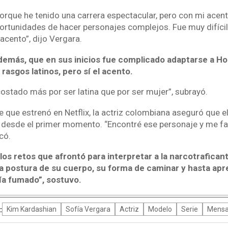
porque he tenido una carrera espectacular, pero con mi ace
ortunidades de hacer personajes complejos. Fue muy difícil 
 acento”, dijo Vergara.
además, que en sus inicios fue complicado adaptarse a H
rasgos latinos, pero sí el acento.
costado más por ser latina que por ser mujer”, subrayó.
e que estrenó en Netflix, la actriz colombiana aseguró que e
ó desde el primer momento. “Encontré ese personaje y me fa
có.
os retos que afrontó para interpretar a la narcotraficant
a postura de su cuerpo, su forma de caminar y hasta apr
ía fumado”, sostuvo.
:
Kim Kardashian
Sofía Vergara
Actriz
Modelo
Serie
Mensa