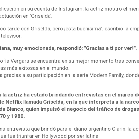
licación en su cuenta de Instagram, la actriz mostro el men
ctuación en ‘Griselda’.
co tarde con Griselda, pero ¡está buenísima”, escribió la em
televisor.
iana, muy emocionada, respondió: "Gracias a ti por ver!".
ofía Vergara se encuentra en su mejor momento tras conver
nas más exitosas en el mundo.
 gracias a su participación en la serie Modern Family, donde
s la actriz ha estado brindando entrevistas en el marco d
de Netflix llamada Griselda, en la que interpreta a la narc
a Blanco, quien impulsó el negocio del tráfico de drogas
70 y 1980.
a entrevista que brindó para el diario argentino Clarín, la act
que fue triunfar en Hollywood por ser latina.