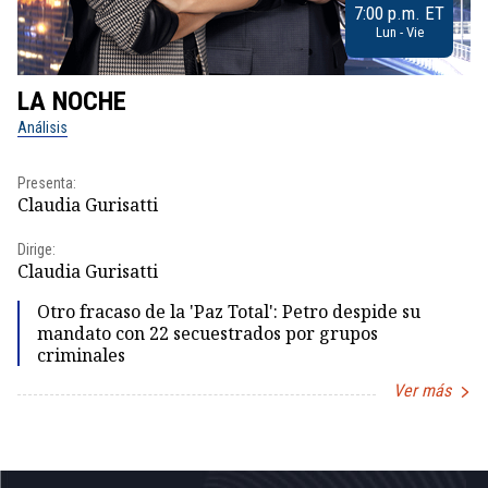
7:00 p.m. ET
Lun - Vie
LA NOCHE
L
Análisis
No
Presenta:
Pr
Claudia Gurisatti
Id
Dirige:
Dir
Claudia Gurisatti
Id
Otro fracaso de la 'Paz Total': Petro despide su
mandato con 22 secuestrados por grupos
criminales
Ver más
Item
1
of
5