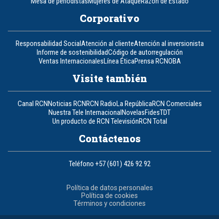
Mesa de periodistas
Mujeres de Ataque
Razón de Estado
Corporativo
Responsabilidad Social
Atención al cliente
Atención al inversionista
Informe de sostenibilidad
Código de autorregulación
Ventas Internacionales
Línea Ética
Prensa RCN
OBA
Visite también
Canal RCN
Noticias RCN
RCN Radio
La República
RCN Comerciales
Nuestra Tele Internacional
Novelas
Fides
TDT
Un producto de RCN Televisión
RCN Total
Contáctenos
Teléfono
+57 (601) 426 92 92
Política de datos personales
Política de cookies
Términos y condiciones