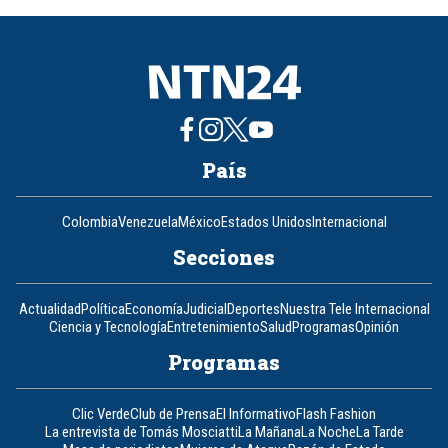
8
País
Colombia
Venezuela
México
Estados Unidos
Internacional
Secciones
Actualidad
Política
Economía
Judicial
Deportes
Nuestra Tele Internacional
Ciencia y Tecnología
Entretenimiento
Salud
Programas
Opinión
Programas
Clic Verde
Club de Prensa
El Informativo
Flash Fashion
La entrevista de Tomás Mosciatti
La Mañana
La Noche
La Tarde