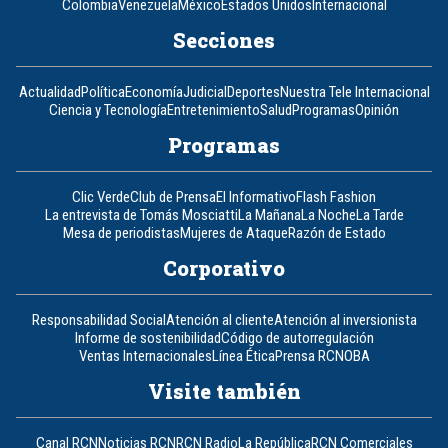
Colombia
Venezuela
México
Estados Unidos
Internacional
Secciones
Actualidad
Política
Economía
Judicial
Deportes
Nuestra Tele Internacional
Ciencia y Tecnología
Entretenimiento
Salud
Programas
Opinión
Programas
Clic Verde
Club de Prensa
El Informativo
Flash Fashion
La entrevista de Tomás Mosciatti
La Mañana
La Noche
La Tarde
Mesa de periodistas
Mujeres de Ataque
Razón de Estado
Corporativo
Responsabilidad Social
Atención al cliente
Atención al inversionista
Informe de sostenibilidad
Código de autorregulación
Ventas Internacionales
Línea Ética
Prensa RCN
OBA
Visite también
Canal RCN
Noticias RCN
RCN Radio
La República
RCN Comerciales