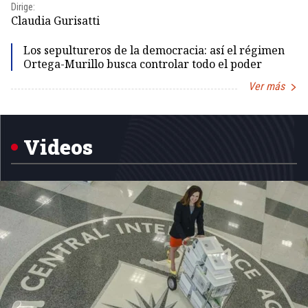
Dirige:
Dir
Claudia Gurisatti
Id
Los sepultureros de la democracia: así el régimen
Ortega-Murillo busca controlar todo el poder
Ver más
Item
1
of
5
Videos