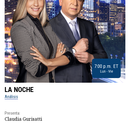
7:00 p.m. ET
Lun - Vie
LA NOCHE
L
Análisis
No
Presenta:
Pr
Claudia Gurisatti
Id