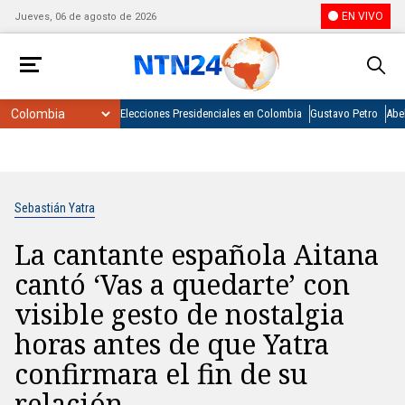
EN VIVO
Jueves, 06 de agosto de 2026
Elecciones Presidenciales en Colombia
Gustavo Petro
Abel
Sebastián Yatra
La cantante española Aitana
cantó ‘Vas a quedarte’ con
visible gesto de nostalgia
horas antes de que Yatra
confirmara el fin de su
relación