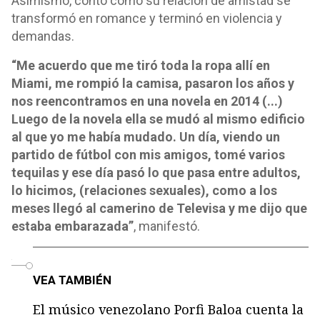
Asimismo, contó como su relación de amistad se
transformó en romance y terminó en violencia y
demandas.
“Me acuerdo que me tiró toda la ropa allí en
Miami, me rompió la camisa, pasaron los años y
nos reencontramos en una novela en 2014 (...)
Luego de la novela ella se mudó al mismo edificio
al que yo me había mudado. Un día, viendo un
partido de fútbol con mis amigos, tomé varios
tequilas y ese día pasó lo que pasa entre adultos,
lo hicimos, (relaciones sexuales), como a los
meses llegó al camerino de Televisa y me dijo que
estaba embarazada”
, manifestó.
o
VEA TAMBIÉN
El músico venezolano Porfi Baloa cuenta la