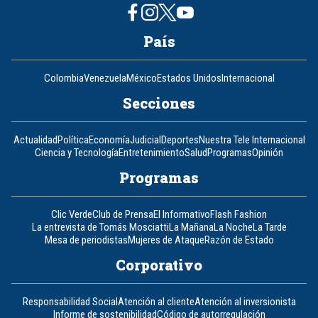
País
Colombia
Venezuela
México
Estados Unidos
Internacional
Secciones
Actualidad
Política
Economía
Judicial
Deportes
Nuestra Tele Internacional
Ciencia y Tecnología
Entretenimiento
Salud
Programas
Opinión
Programas
Clic Verde
Club de Prensa
El Informativo
Flash Fashion
La entrevista de Tomás Mosciatti
La Mañana
La Noche
La Tarde
Mesa de periodistas
Mujeres de Ataque
Razón de Estado
Corporativo
Responsabilidad Social
Atención al cliente
Atención al inversionista
Informe de sostenibilidad
Código de autorregulación