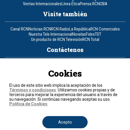
Ventas Internacionales
Línea Ética
Prensa RCN
OBA
Visite también
Canal RCN
Noticias RCN
RCN Radio
La República
RCN Comerciales
Nuestra Tele Internacional
Novelas
Fides
TDT
Un producto de RCN Televisión
RCN Total
Contáctenos
Teléfono
+57 (601) 426 92 92
Cookies
Política de datos personales
Política de cookies
El uso de este sitio web implica la aceptación de los
Términos y condiciones
Términos y condiciones
. Utilizamos cookies propias y de
terceros para mejorar la experiencia del usuario a través de
su navegación. Si continúas navegando aceptas su uso.
© 2026, RCN Medios.
Política de Cookies
.
Todos los derechos reservados.
Organización Ardila Lülle - www.oal.com.co
Acepto