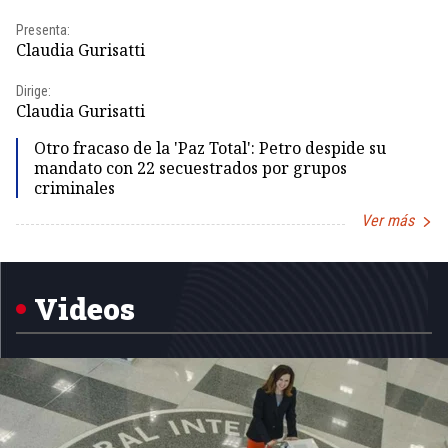
Presenta:
Pr
Claudia Gurisatti
Id
Dirige:
Dir
Claudia Gurisatti
Id
Otro fracaso de la 'Paz Total': Petro despide su
mandato con 22 secuestrados por grupos
criminales
Ver más
Item
1
of
5
Videos