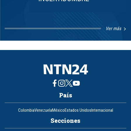
Ver más
Item
1
of
8
País
Colombia
Venezuela
México
Estados Unidos
Internacional
Secciones