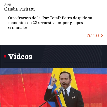
Dirige:
Dir
Claudia Gurisatti
Id
Otro fracaso de la 'Paz Total': Petro despide su
mandato con 22 secuestrados por grupos
criminales
Ver más
Item
1
of
5
Videos