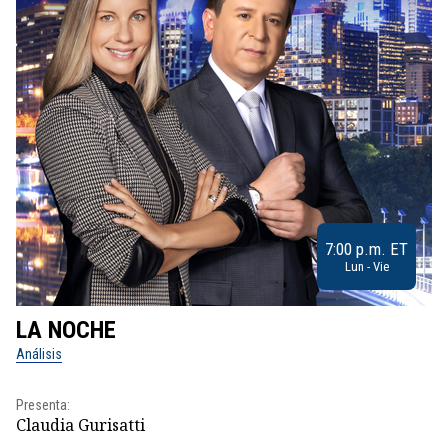
7:00 p.m. ET
Lun - Vie
LA NOCHE
L
Análisis
No
Presenta:
Pr
Claudia Gurisatti
Id