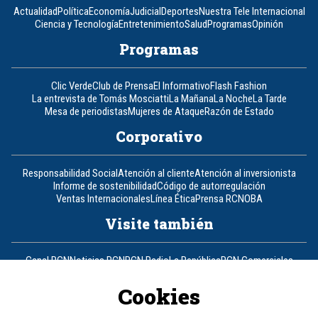
Actualidad
Política
Economía
Judicial
Deportes
Nuestra Tele Internacional
Ciencia y Tecnología
Entretenimiento
Salud
Programas
Opinión
Programas
Clic Verde
Club de Prensa
El Informativo
Flash Fashion
La entrevista de Tomás Mosciatti
La Mañana
La Noche
La Tarde
Mesa de periodistas
Mujeres de Ataque
Razón de Estado
Corporativo
Responsabilidad Social
Atención al cliente
Atención al inversionista
Informe de sostenibilidad
Código de autorregulación
Ventas Internacionales
Línea Ética
Prensa RCN
OBA
Visite también
Canal RCN
Noticias RCN
RCN Radio
La República
RCN Comerciales
Nuestra Tele Internacional
Novelas
Fides
TDT
Un producto de RCN Televisión
RCN Total
Cookies
Contáctenos