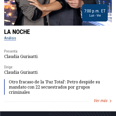
7:00 p.m. ET
Lun - Vie
LA NOCHE
L
Análisis
No
Presenta:
Pr
Claudia Gurisatti
Id
Dirige:
Dir
Claudia Gurisatti
Id
Otro fracaso de la 'Paz Total': Petro despide su
mandato con 22 secuestrados por grupos
criminales
Ver más
Item
1
of