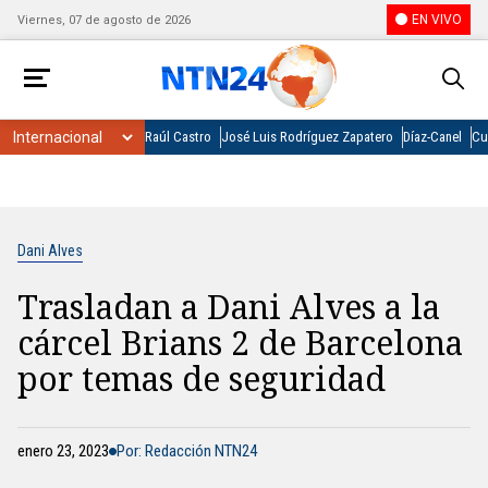
EN VIVO
Viernes, 07 de agosto de 2026
Raúl Castro
José Luis Rodríguez Zapatero
Díaz-Canel
Cu
Dani Alves
Trasladan a Dani Alves a la
cárcel Brians 2 de Barcelona
por temas de seguridad
enero 23, 2023
Por: Redacción NTN24