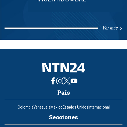
Ver más
Item
1
of
8
País
Colombia
Venezuela
México
Estados Unidos
Internacional
Secciones