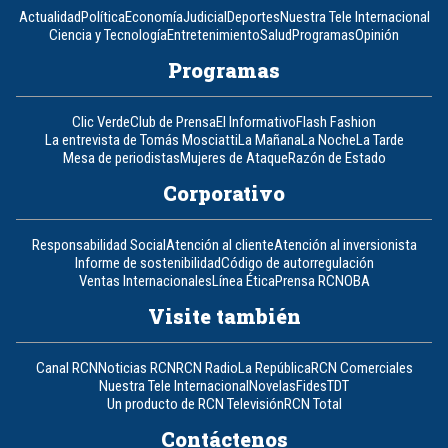
Actualidad
Política
Economía
Judicial
Deportes
Nuestra Tele Internacional
Ciencia y Tecnología
Entretenimiento
Salud
Programas
Opinión
Programas
Clic Verde
Club de Prensa
El Informativo
Flash Fashion
La entrevista de Tomás Mosciatti
La Mañana
La Noche
La Tarde
Mesa de periodistas
Mujeres de Ataque
Razón de Estado
Corporativo
Responsabilidad Social
Atención al cliente
Atención al inversionista
Informe de sostenibilidad
Código de autorregulación
Ventas Internacionales
Línea Ética
Prensa RCN
OBA
Visite también
Canal RCN
Noticias RCN
RCN Radio
La República
RCN Comerciales
Nuestra Tele Internacional
Novelas
Fides
TDT
Un producto de RCN Televisión
RCN Total
Contáctenos