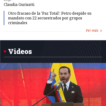
Claudia Gurisatti
Id
Otro fracaso de la 'Paz Total': Petro despide su
mandato con 22 secuestrados por grupos
criminales
Ver más
Item
1
of
5
Videos