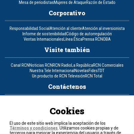
Mesa de periodistas
Mujeres de Ataque
Razón de Estado
Corporativo
Responsabilidad Social
Atención al cliente
Atención al inversionista
Informe de sostenibilidad
Código de autorregulación
Ventas Internacionales
Línea Ética
Prensa RCN
OBA
Visite también
Canal RCN
Noticias RCN
RCN Radio
La República
RCN Comerciales
Nuestra Tele Internacional
Novelas
Fides
TDT
Un producto de RCN Televisión
RCN Total
Contáctenos
Teléfono
+57 (601) 426 92 92
Cookies
Política de datos personales
Política de cookies
El uso de este sitio web implica la aceptación de los
Términos y condiciones
Términos y condiciones
. Utilizamos cookies propias y de
terceros para mejorar la experiencia del usuario a través de