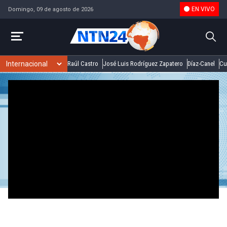
EN VIVO
Domingo, 09 de agosto de 2026
Raúl Castro
José Luis Rodríguez Zapatero
Díaz-Canel
Cu