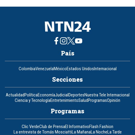
of
8
País
Colombia
Venezuela
México
Estados Unidos
Internacional
Secciones
Actualidad
Política
Economía
Judicial
Deportes
Nuestra Tele Internacional
Ciencia y Tecnología
Entretenimiento
Salud
Programas
Opinión
Programas
Clic Verde
Club de Prensa
El Informativo
Flash Fashion
La entrevista de Tomás Mosciatti
La Mañana
La Noche
La Tarde