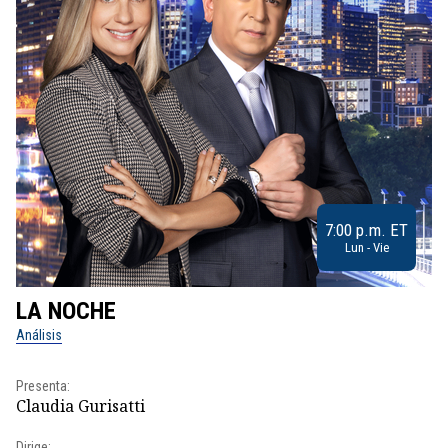
7:00 p.m. ET
Lun - Vie
LA NOCHE
L
Análisis
No
Presenta:
Pr
Claudia Gurisatti
Id
Dirige:
Dir