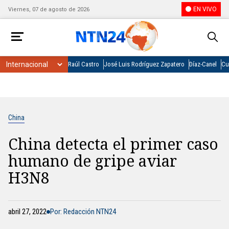
EN VIVO
Viernes, 07 de agosto de 2026
Raúl Castro
José Luis Rodríguez Zapatero
Díaz-Canel
Cu
China
China detecta el primer caso
humano de gripe aviar
H3N8
abril 27, 2022
Por: Redacción NTN24