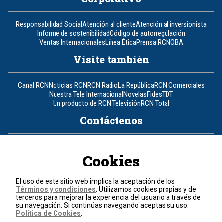
Responsabilidad Social
Atención al cliente
Atención al inversionista
Informe de sostenibilidad
Código de autorregulación
Ventas Internacionales
Línea Ética
Prensa RCN
OBA
Visite también
Canal RCN
Noticias RCN
RCN Radio
La República
RCN Comerciales
Nuestra Tele Internacional
Novelas
Fides
TDT
Un producto de RCN Televisión
RCN Total
Contáctenos
Teléfono
+57 (601) 426 92 92
Cookies
Política de datos personales
Política de cookies
El uso de este sitio web implica la aceptación de los
Términos y condiciones
Términos y condiciones
. Utilizamos cookies propias y de
terceros para mejorar la experiencia del usuario a través de
su navegación. Si continúas navegando aceptas su uso.
© 2026, RCN Medios.
Política de Cookies
.
Todos los derechos reservados.
Organización Ardila Lülle - www.oal.com.co