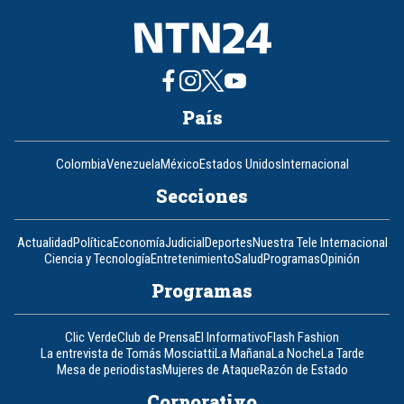
País
Colombia
Venezuela
México
Estados Unidos
Internacional
Secciones
Actualidad
Política
Economía
Judicial
Deportes
Nuestra Tele Internacional
Ciencia y Tecnología
Entretenimiento
Salud
Programas
Opinión
Programas
Clic Verde
Club de Prensa
El Informativo
Flash Fashion
La entrevista de Tomás Mosciatti
La Mañana
La Noche
La Tarde
Mesa de periodistas
Mujeres de Ataque
Razón de Estado
Corporativo