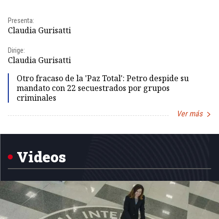
Presenta:
Pr
Claudia Gurisatti
Id
Dirige:
Dir
Claudia Gurisatti
Id
Otro fracaso de la 'Paz Total': Petro despide su
mandato con 22 secuestrados por grupos
criminales
Ver más
Item
1
of
5
Videos