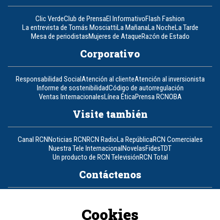
Clic Verde
Club de Prensa
El Informativo
Flash Fashion
La entrevista de Tomás Mosciatti
La Mañana
La Noche
La Tarde
Mesa de periodistas
Mujeres de Ataque
Razón de Estado
Corporativo
Responsabilidad Social
Atención al cliente
Atención al inversionista
Informe de sostenibilidad
Código de autorregulación
Ventas Internacionales
Línea Ética
Prensa RCN
OBA
Visite también
Canal RCN
Noticias RCN
RCN Radio
La República
RCN Comerciales
Nuestra Tele Internacional
Novelas
Fides
TDT
Un producto de RCN Televisión
RCN Total
Contáctenos
Teléfono
+57 (601) 426 92 92
Cookies