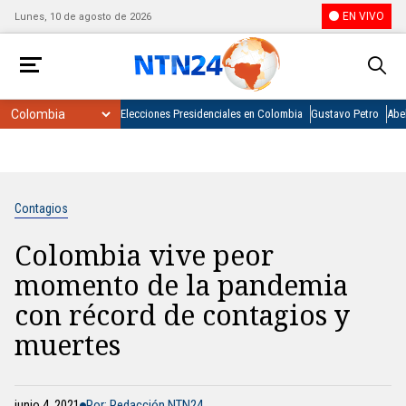
EN VIVO
Lunes, 10 de agosto de 2026
Elecciones Presidenciales en Colombia
Gustavo Petro
Abel
Contagios
Colombia vive peor
momento de la pandemia
con récord de contagios y
muertes
junio 4, 2021
Por: Redacción NTN24