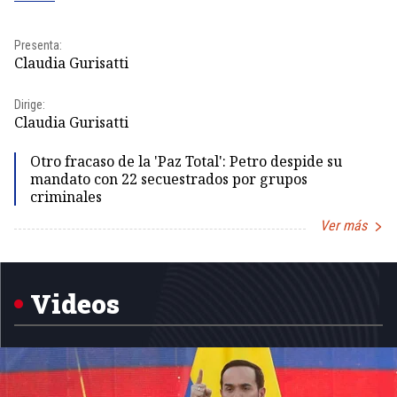
Pr
Presenta:
Id
Claudia Gurisatti
Dir
Dirige:
Id
Claudia Gurisatti
Otro fracaso de la 'Paz Total': Petro despide su
mandato con 22 secuestrados por grupos
criminales
Ver más
Item
1
of
5
Videos