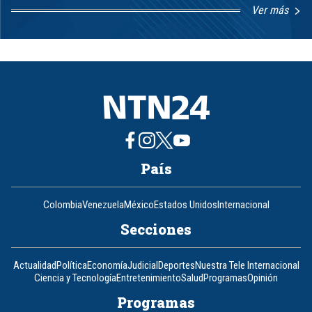
Ver más
Item
1
of
8
País
Colombia
Venezuela
México
Estados Unidos
Internacional
Secciones
Actualidad
Política
Economía
Judicial
Deportes
Nuestra Tele Internacional
Ciencia y Tecnología
Entretenimiento
Salud
Programas
Opinión
Programas