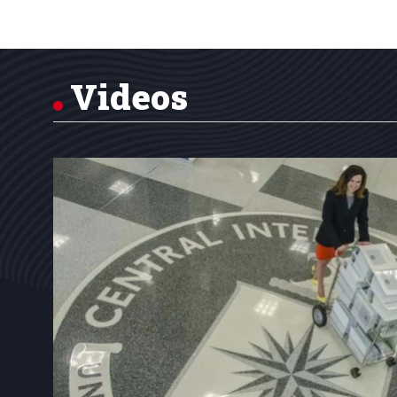
Item
1
of
7
Videos