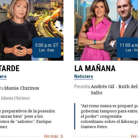
5:00 p.m. ET
11:00 a.m
Lun - Dom
Lun - Vi
TARDE
LA MAÑANA
iero
Noticiero
Andrés Gil - Ruth del
Presenta:
Idania Chirinos
ta:
Salto
Idania Chirinos
"Así como nunca se preparó p
 preparativos de la posesión
gobernar, tampoco para entre
anzan bien” pese a los
el poder": congresista
entos de “saboteo”: Enrique
colombiano sobre el liderazg
mez
Gustavo Petro
Ver más
Ver