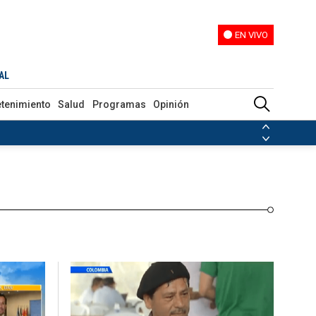
EN VIVO
EN VIVO
Programas
Opinión
AL
etenimiento
Salud
Programas
Opinión
ias de las FARC
ezuela
Nicolás Maduro
Disidencias de las FARC
 en Venezuela
Nicolás Maduro