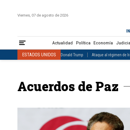
INICIO
COLOMBIA
VENEZUELA
MÉXICO
EST
Viernes, 07 de agosto de 2026
Actualidad
Política
Economía
Judicial
Deportes
Nuest
IN
ESTADOS UNIDOS
Donald Trump
Ataque al régimen de Irán
Actualidad
Política
Economía
Judicia
INTERNACIONAL
Raúl Castro
José Luis Rodríguez Zapatero
ESTADOS UNIDOS
Donald Trump
Ataque al régimen de I
COLOMBIA
Elecciones Presidenciales en Colombia
Gustavo Petr
INTERNACIONAL
Raúl Castro
José Luis Rodríguez Zapat
VENEZUELA
Juicio contra Maduro
Terremoto en Venezuela
COLOMBIA
Elecciones Presidenciales en Colombia
Gusta
MÉXICO
Claudia Sheinbaum
Mundial 2026
Narcotráfico
C
Acuerdos de Paz
VENEZUELA
Juicio contra Maduro
Terremoto en Venezue
MÉXICO
Claudia Sheinbaum
Mundial 2026
Narcotráfi