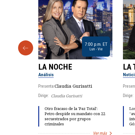
9:30 a.m. ET
7:00 p.m. ET
Sab
Lun - Vie
LA NOCHE
LA 
Análisis
Notic
lgo
Claudia Gurisatti
Presenta:
Presen
Dirige:
Claudia Gurisatti
Dirige:
ño acelera
Otro fracaso de la 'Paz Total':
Los
 llevar al
Petro despide su mandato con 22
“av
rds de calor,
secuestrados por grupos
int
criminales
Gó
Ver más
Ver más