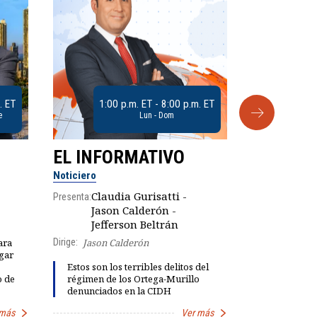
. ET
1:00 p.m. ET - 8:00 p.m. ET
e
Lun - Dom
EL INFORMATIVO
CLUB D
Noticiero
Análisis
Claudia Gurisatti -
Presenta:
Jason Calderón -
Robe
Presenta:
Jefferson Beltrán
Dirige:
Jason Calderón
ara
gar
Dinorah Fig
Estos son los terribles delitos del
instalación
o de
régimen de los Ortega-Murillo
diálogo par
denunciados en la CIDH
democracia
 más
Ver más