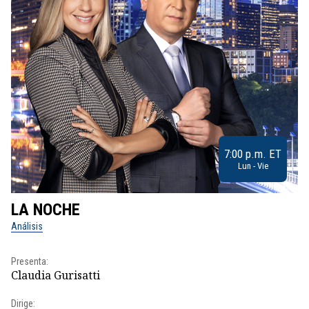
7:00 p.m. ET
Lun - Vie
LA NOCHE
L
Análisis
No
Presenta:
Pr
Claudia Gurisatti
Id
Dirige:
Dir