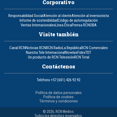
Corporativo
Responsabilidad Social
Atención al cliente
Atención al inversionista
Informe de sostenibilidad
Código de autorregulación
Ventas Internacionales
Línea Ética
Prensa RCN
OBA
Visite también
Canal RCN
Noticias RCN
RCN Radio
La República
RCN Comerciales
Nuestra Tele Internacional
Novelas
Fides
TDT
Un producto de RCN Televisión
RCN Total
Contáctenos
Teléfono
+57 (601) 426 92 92
Política de datos personales
Política de cookies
Términos y condiciones
© 2026, RCN Medios.
Todos los derechos reservados.