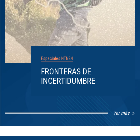
Especiales NTN24
FRONTERAS DE
INCERTIDUMBRE
Ver más
Item
1
of
8