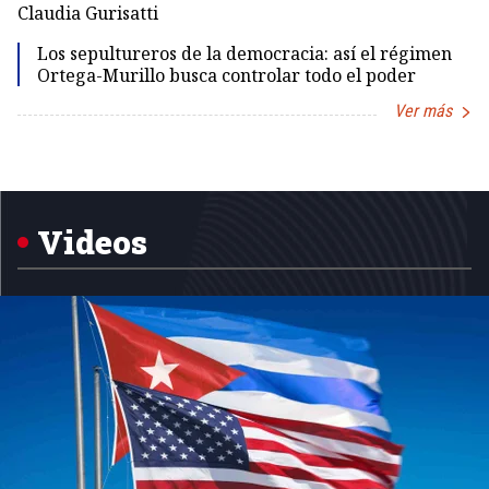
Claudia Gurisatti
Id
Los sepultureros de la democracia: así el régimen
Ortega-Murillo busca controlar todo el poder
Ver más
Item
1
of
5
Videos