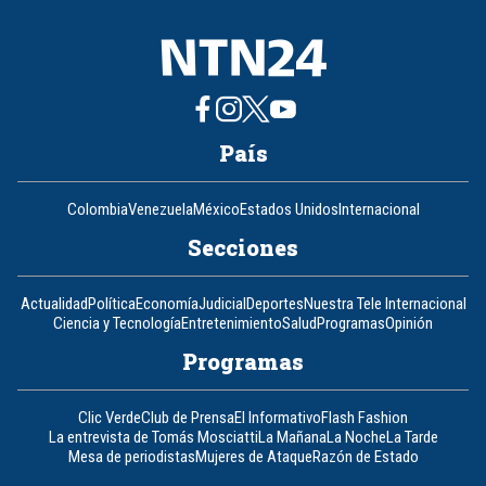
País
Colombia
Venezuela
México
Estados Unidos
Internacional
Secciones
Actualidad
Política
Economía
Judicial
Deportes
Nuestra Tele Internacional
Ciencia y Tecnología
Entretenimiento
Salud
Programas
Opinión
Programas
Clic Verde
Club de Prensa
El Informativo
Flash Fashion
La entrevista de Tomás Mosciatti
La Mañana
La Noche
La Tarde
Mesa de periodistas
Mujeres de Ataque
Razón de Estado