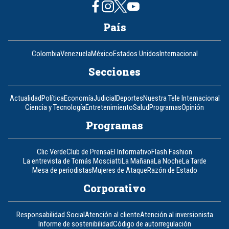
País
Colombia
Venezuela
México
Estados Unidos
Internacional
Secciones
Actualidad
Política
Economía
Judicial
Deportes
Nuestra Tele Internacional
Ciencia y Tecnología
Entretenimiento
Salud
Programas
Opinión
Programas
Clic Verde
Club de Prensa
El Informativo
Flash Fashion
La entrevista de Tomás Mosciatti
La Mañana
La Noche
La Tarde
Mesa de periodistas
Mujeres de Ataque
Razón de Estado
Corporativo
Responsabilidad Social
Atención al cliente
Atención al inversionista
Informe de sostenibilidad
Código de autorregulación