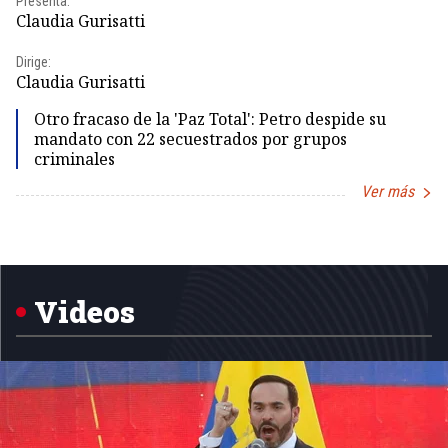
Presenta:
Pr
Claudia Gurisatti
Id
Dirige:
Dir
Claudia Gurisatti
Id
Otro fracaso de la 'Paz Total': Petro despide su
mandato con 22 secuestrados por grupos
criminales
Ver más
Item
1
of
5
Videos