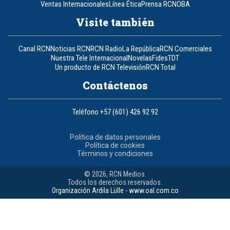
Ventas Internacionales
Línea Ética
Prensa RCN
OBA
Visite también
Canal RCN
Noticias RCN
RCN Radio
La República
RCN Comerciales
Nuestra Tele Internacional
Novelas
Fides
TDT
Un producto de RCN Televisión
RCN Total
Contáctenos
Teléfono
+57 (601) 426 92 92
Política de datos personales
Política de cookies
Términos y condiciones
© 2026, RCN Medios.
Todos los derechos reservados.
Organización Ardila Lülle - www.oal.com.co