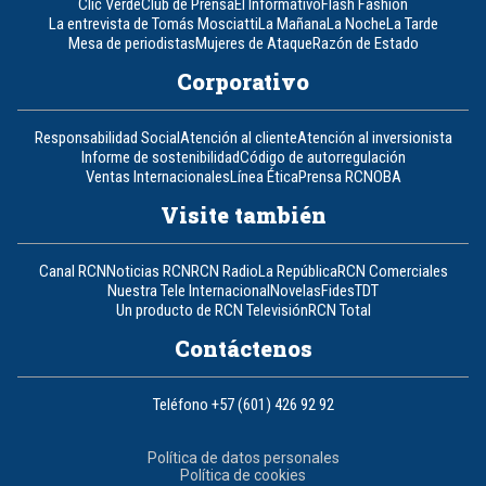
Clic Verde
Club de Prensa
El Informativo
Flash Fashion
La entrevista de Tomás Mosciatti
La Mañana
La Noche
La Tarde
Mesa de periodistas
Mujeres de Ataque
Razón de Estado
Corporativo
Responsabilidad Social
Atención al cliente
Atención al inversionista
Informe de sostenibilidad
Código de autorregulación
Ventas Internacionales
Línea Ética
Prensa RCN
OBA
Visite también
Canal RCN
Noticias RCN
RCN Radio
La República
RCN Comerciales
Nuestra Tele Internacional
Novelas
Fides
TDT
Un producto de RCN Televisión
RCN Total
Contáctenos
Teléfono
+57 (601) 426 92 92
Política de datos personales
Política de cookies