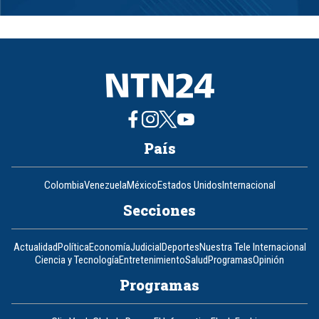
1
of
8
País
Colombia
Venezuela
México
Estados Unidos
Internacional
Secciones
Actualidad
Política
Economía
Judicial
Deportes
Nuestra Tele Internacional
Ciencia y Tecnología
Entretenimiento
Salud
Programas
Opinión
Programas