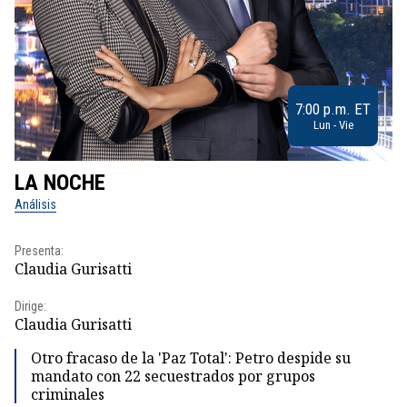
7:00 p.m. ET
Lun - Vie
LA NOCHE
L
Análisis
No
Presenta:
Pr
Claudia Gurisatti
Id
Dirige:
Dir
Claudia Gurisatti
Id
Otro fracaso de la 'Paz Total': Petro despide su
mandato con 22 secuestrados por grupos
criminales