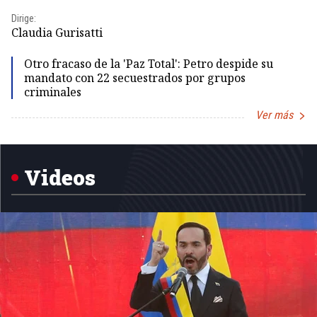
Dir
Dirige:
Id
Claudia Gurisatti
Otro fracaso de la 'Paz Total': Petro despide su
mandato con 22 secuestrados por grupos
criminales
Ver más
Item
1
of
5
Videos