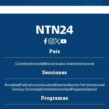
Item
1
of
8
País
Colombia
Venezuela
México
Estados Unidos
Internacional
Secciones
Actualidad
Política
Economía
Judicial
Deportes
Nuestra Tele Internacional
Ciencia y Tecnología
Entretenimiento
Salud
Programas
Opinión
Programas