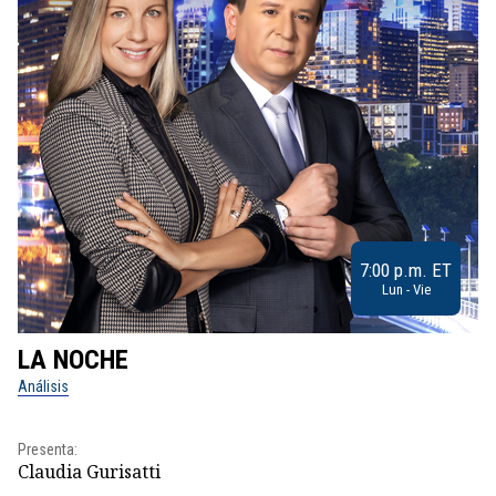
7:00 p.m. ET
Lun - Vie
LA NOCHE
L
Análisis
No
Pr
Presenta:
Id
Claudia Gurisatti