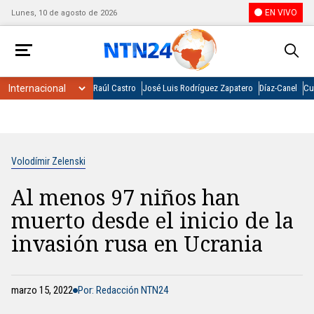
EN VIVO
Lunes, 10 de agosto de 2026
Raúl Castro
José Luis Rodríguez Zapatero
Díaz-Canel
Cu
Volodímir Zelenski
Al menos 97 niños han
muerto desde el inicio de la
invasión rusa en Ucrania
marzo 15, 2022
Por: Redacción NTN24