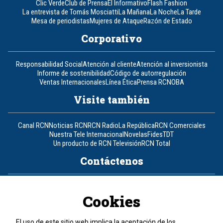
Clic Verde
Club de Prensa
El Informativo
Flash Fashion
La entrevista de Tomás Mosciatti
La Mañana
La Noche
La Tarde
Mesa de periodistas
Mujeres de Ataque
Razón de Estado
Corporativo
Responsabilidad Social
Atención al cliente
Atención al inversionista
Informe de sostenibilidad
Código de autorregulación
Ventas Internacionales
Línea Ética
Prensa RCN
OBA
Visite también
Canal RCN
Noticias RCN
RCN Radio
La República
RCN Comerciales
Nuestra Tele Internacional
Novelas
Fides
TDT
Un producto de RCN Televisión
RCN Total
Contáctenos
Teléfono
+57 (601) 426 92 92
Cookies
Política de datos personales
Política de cookies
El uso de este sitio web implica la aceptación de los