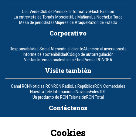
Clic Verde
Club de Prensa
El Informativo
Flash Fashion
La entrevista de Tomás Mosciatti
La Mañana
La Noche
La Tarde
Mesa de periodistas
Mujeres de Ataque
Razón de Estado
Corporativo
Responsabilidad Social
Atención al cliente
Atención al inversionista
Informe de sostenibilidad
Código de autorregulación
Ventas Internacionales
Línea Ética
Prensa RCN
OBA
Visite también
Canal RCN
Noticias RCN
RCN Radio
La República
RCN Comerciales
Nuestra Tele Internacional
Novelas
Fides
TDT
Un producto de RCN Televisión
RCN Total
Contáctenos
Teléfono
+57 (601) 426 92 92
Cookies