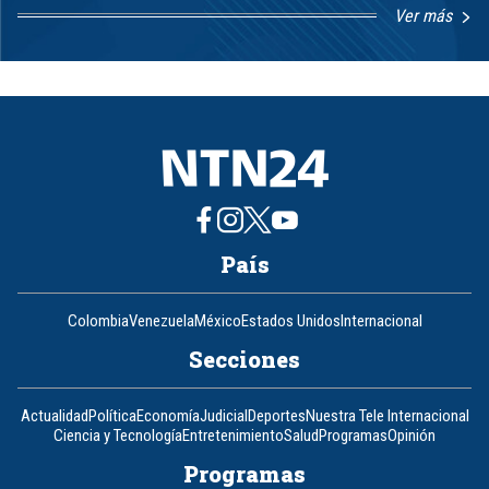
Ver más
Item
1
of
8
País
Colombia
Venezuela
México
Estados Unidos
Internacional
Secciones
Actualidad
Política
Economía
Judicial
Deportes
Nuestra Tele Internacional
Ciencia y Tecnología
Entretenimiento
Salud
Programas
Opinión
Programas