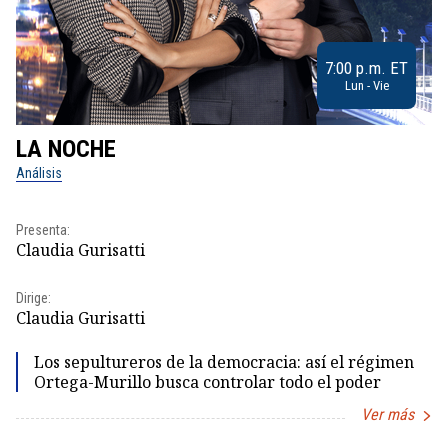
7:00 p.m. ET
Lun - Vie
LA NOCHE
L
Análisis
No
Pr
Presenta:
Id
Claudia Gurisatti
Dir
Dirige:
Id
Claudia Gurisatti
Los sepultureros de la democracia: así el régimen
Ortega-Murillo busca controlar todo el poder
Ver más
Item