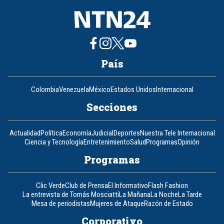
País
Colombia
Venezuela
México
Estados Unidos
Internacional
Secciones
Actualidad
Política
Economía
Judicial
Deportes
Nuestra Tele Internacional
Ciencia y Tecnología
Entretenimiento
Salud
Programas
Opinión
Programas
Clic Verde
Club de Prensa
El Informativo
Flash Fashion
La entrevista de Tomás Mosciatti
La Mañana
La Noche
La Tarde
Mesa de periodistas
Mujeres de Ataque
Razón de Estado
Corporativo