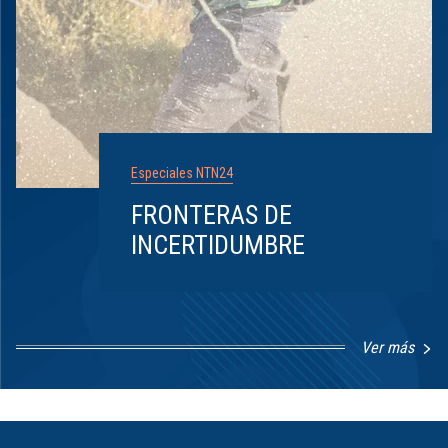
Especiales NTN24
FRONTERAS DE
INCERTIDUMBRE
Ver más
Item
1
of
8