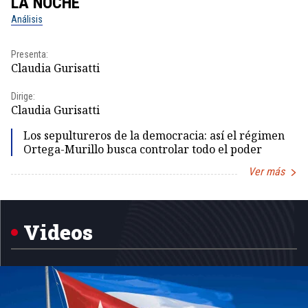
LA NOCHE
L
Análisis
No
Presenta:
Pr
Claudia Gurisatti
Id
Dirige:
Dir
Claudia Gurisatti
Id
Los sepultureros de la democracia: así el régimen
Ortega-Murillo busca controlar todo el poder
Ver más
Item
1
of
5
Videos