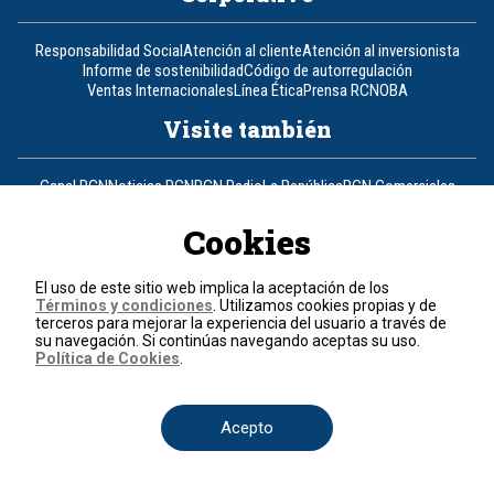
Responsabilidad Social
Atención al cliente
Atención al inversionista
Informe de sostenibilidad
Código de autorregulación
Ventas Internacionales
Línea Ética
Prensa RCN
OBA
Visite también
Canal RCN
Noticias RCN
RCN Radio
La República
RCN Comerciales
Nuestra Tele Internacional
Novelas
Fides
TDT
Un producto de RCN Televisión
RCN Total
Cookies
Contáctenos
El uso de este sitio web implica la aceptación de los
Términos y condiciones
. Utilizamos cookies propias y de
Teléfono
+57 (601) 426 92 92
terceros para mejorar la experiencia del usuario a través de
su navegación. Si continúas navegando aceptas su uso.
Política de Cookies
.
Política de datos personales
Política de cookies
Términos y condiciones
Acepto
© 2026, RCN Medios.
Todos los derechos reservados.
Organización Ardila Lülle - www.oal.com.co