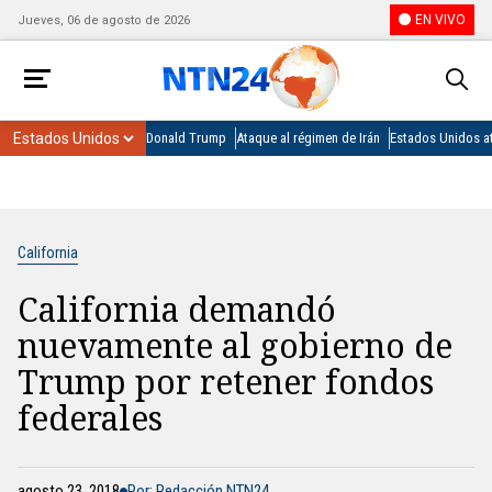
EN VIVO
Jueves, 06 de agosto de 2026
Donald Trump
Ataque al régimen de Irán
Estados Unidos at
California
California demandó
nuevamente al gobierno de
Trump por retener fondos
federales
agosto 23, 2018
Por: Redacción NTN24