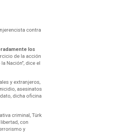
njerencista contra
beradamente los
cicio de la acción
a Nación", dice el
les y extranjeros,
icidio, asesinatos
ato, dicha oficina
tiva criminal, Türk
libertad, con
terrorismo y