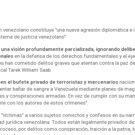
en venezolano constituye "una nueva agresión diplomática e i
istema de justicia venezolano".
ja una visión profundamente parcializada, ignorando deli
onales
en la defensa de los derechos fundamentales y el ejer
s han cometido delitos graves que atentan contra la paz de l
cal Tarek William Saab.
en el bufete privado de terroristas y mercenarios
naciona
entar bañar de sangre a Venezuela mediante planes de magn
jes y conspiraciones armadas: En vez de cumplir con su mand
nte con los autores de estos crímenes".
"víctimas” a varios sujetos convictos y confesos en su narra
dad jurídica venezolana. Todos están legalmente privados de 
roceso, por delitos como conspiración, traición a la patria, 