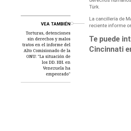
derechos humanos 
Türk.
La cancillería de M
o
VEA TAMBIÉN
reciente informe o
Torturas, detenciones
Te puede int
sin derechos y malos
tratos en el informe del
Cincinnati e
Alto Comisionado de la
ONU: "La situación de
los DD. HH. en
Venezuela ha
empeorado"