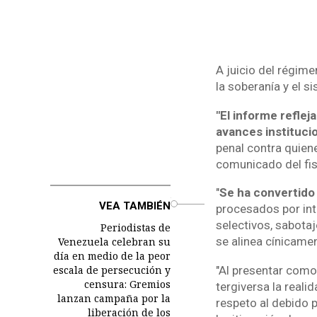
A juicio del régim
la soberanía y el s
"El informe refle
avances instituci
penal contra quiene
comunicado del fis
"
Se ha convertido 
o
VEA TAMBIÉN
procesados por int
selectivos, sabota
Periodistas de
se alinea cínicame
Venezuela celebran su
día en medio de la peor
escala de persecución y
"Al presentar como 
censura: Gremios
tergiversa la reali
lanzan campaña por la
respeto al debido p
liberación de los