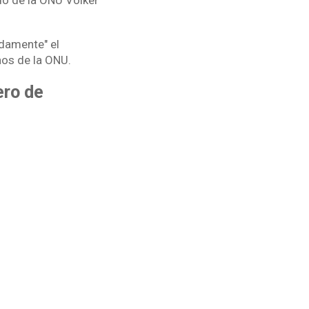
o de la ONU Volker
ndamente" el
nos de la ONU.
ero de