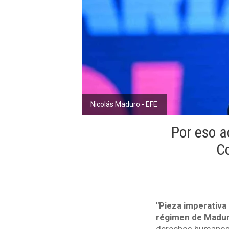
Nicolás Maduro - EFE
Por eso a
C
"Pieza imperativa 
régimen de Madu