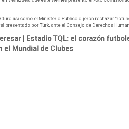
en Venezuela que este viernes presentó el Alto Comisionad
aduro así como el Ministerio Público dijeron rechazar "rotu
ral presentado por Türk, ante el Consejo de Derechos Huma
eresar | Estadio TQL: el corazón futbol
n el Mundial de Clubes