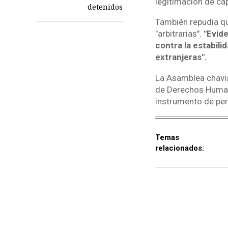
legitimación de cap
detenidos
También repudia q
"arbitrarias".
"Evid
contra la estabili
extranjeras".
La Asamblea chavis
de Derechos Human
instrumento de pers
Temas
relacionados: