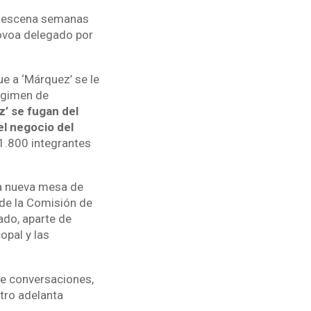
en escena semanas
ovoa delegado por
e a ‘Márquez’ se le
égimen de
z’ se fugan del
el negocio del
 1.800 integrantes
ta nueva mesa de
sde la Comisión de
ado, aparte de
opal y las
de conversaciones,
etro adelanta