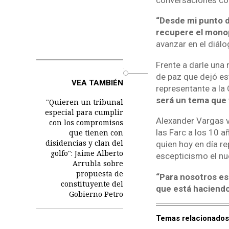
“Desde mi punto d
recupere el monop
avanzar en el diálog
Frente a darle una 
o
de paz que dejó est
VEA TAMBIÉN
representante a la
será un tema que 
"Quieren un tribunal
especial para cumplir
Alexander Vargas v
con los compromisos
las Farc a los 10 
que tienen con
disidencias y clan del
quien hoy en día r
golfo": Jaime Alberto
escepticismo el nu
Arrubla sobre
propuesta de
“Para nosotros es 
constituyente del
que está haciendo
Gobierno Petro
Temas relacionados