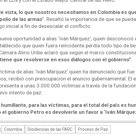
e vista, lo que nosotros necesitamos en Colombia es que
olio de las armas
”. Resaltó la importancia de que se pueda
o inicial a fin de desescalar el conflicto.
nueva oportunidad a alias ‘Iván Márquez’, quien desconoció 
ablecido que quien fuera reincidente perdía todo tipo de ben
 Cámara Alirio Uribe aclaró que según el marco constituciona
tiene que resolverse en esos diálogos con el gobierno”.
íctima de alias ‘Iván Márquez’ quien ha denunciado que fue 
años, recibió con preocupación el anuncio gubernamental. El
epresenta a unas 3.000.000 víctimas a través de la fundaci
evo intento de paz:
humillante, para las víctimas, para el total del país es hum
 el gobierno Petro es devolverle un favor a ‘Iván Márque
:
Colombia
Disidencias de las FARC
Proceso de Paz