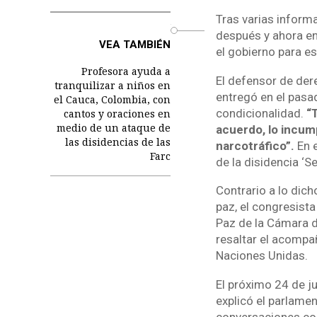
Tras varias inform
o
después y ahora e
VEA TAMBIÉN
el gobierno para es
Profesora ayuda a
El defensor de der
tranquilizar a niños en
entregó en el pasa
el Cauca, Colombia, con
condicionalidad.
“
cantos y oraciones en
medio de un ataque de
acuerdo, lo incum
las disidencias de las
narcotráfico”.
En e
Farc
de la disidencia ‘S
Contrario a lo dic
paz, el congresista
Paz de la Cámara d
resaltar el acompa
Naciones Unidas.
El próximo 24 de j
explicó el parlamen
conversaciones con