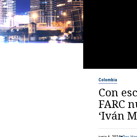
Colombia
Con esc
FARC nu
‘Iván 
junio 6, 2024
Por: Har