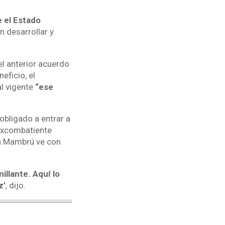
 el Estado
n desarrollar y
el anterior acuerdo
eficio, el
l vigente
“ese
obligado a entrar a
 excombatiente
ón Mambrú ve con
illante. Aquí lo
z’
, dijo.