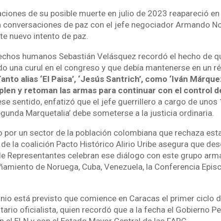
aciones de su posible muerte en julio de 2023 reapareció 
n conversaciones de paz con el jefe negociador Armando N
te nuevo intento de paz.
echos humanos Sebastián Velásquez recordó el hecho de qu
do una curul en el congreso y que debía mantenerse en un r
Tanto alias ‘El Paisa’, ‘Jesús Santrich’, como ‘Iván Márque
plen y retoman las armas para continuar con el control d
se sentido, enfatizó que el jefe guerrillero a cargo de unos
egunda Marquetalia’ debe someterse a la justicia ordinaria.
ho por un sector de la población colombiana que rechaza es
 de la coalición Pacto Histórico Alirio Uribe asegura que de
e Representantes celebran ese diálogo con este grupo arm
ñamiento de Noruega, Cuba, Venezuela, la Conferencia Episc
unio está previsto que comience en Caracas el primer ciclo 
tario oficialista, quien recordó que a la fecha el Gobierno P
 el ELN y con el Estado Mayor Central de las FARC.