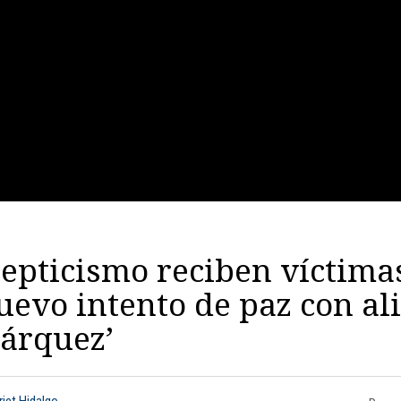
epticismo reciben víctimas
evo intento de paz con al
Márquez’
riet Hidalgo