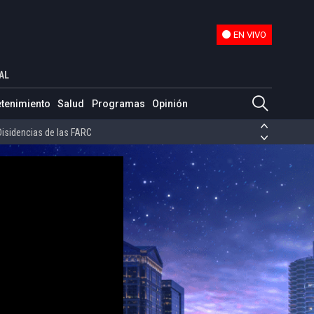
EN VIVO
EN VIVO
AL
ias de las FARC
etenimiento
Salud
Programas
Opinión
ezuela
Nicolás Maduro
Disidencias de las FARC
 en Venezuela
Nicolás Maduro