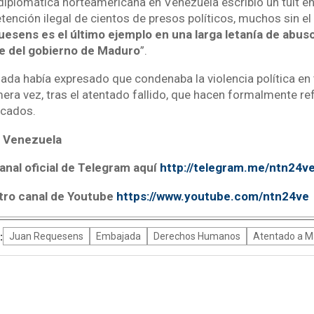
diplomática norteamericana en Venezuela escribió un tuit en
ención ilegal de cientos de presos políticos, muchos sin e
esens es el último ejemplo en una larga letanía de abu
e del gobierno de Maduro
”.
jada había expresado que condenaba la violencia política e
mera vez, tras el atentado fallido, que hacen formalmente re
icados.
 Venezuela
anal oficial de Telegram aquí
http://telegram.me/ntn24v
tro canal de Youtube
https://www.youtube.com/ntn24ve
:
Juan Requesens
Embajada
Derechos Humanos
Atentado a M