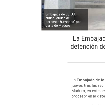
Embajada de EE. UU.
critica "abuso de
derechos humanos" por
parte de Maduro
La Embajad
detención d
La
Embajada de lo
jueves tras las rec
Maduro, en este se
proceso" en la det