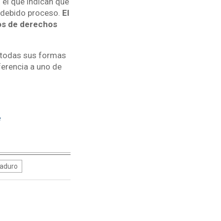
 el que indican que
l debido proceso.
El
sos de derechos
n todas sus formas
ferencia a uno de
e
aduro