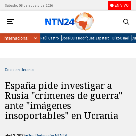
EN VIVO
Sábado, 08 de agosto de 2026
Raúl Castro
José Luis Rodríguez Zapatero
Díaz-Canel
Cu
Crisis en Ucrania
España pide investigar a
Rusia "crímenes de guerra"
ante "imágenes
insoportables" en Ucrania
abril 3, 2022
Por: Redacción NTN24