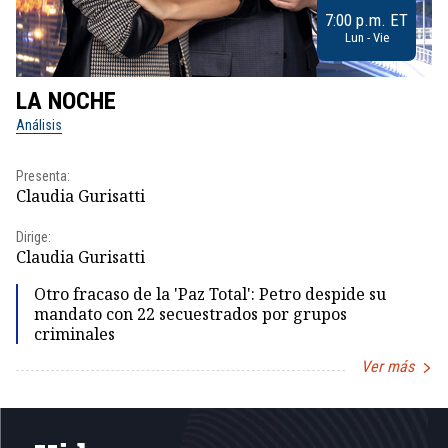
7:00 p.m. ET
Lun - Vie
LA NOCHE
L
Análisis
No
Presenta:
Pr
Claudia Gurisatti
Id
Dirige:
Dir
Claudia Gurisatti
Id
Otro fracaso de la 'Paz Total': Petro despide su
mandato con 22 secuestrados por grupos
criminales
Ver más
Item
1
of
5