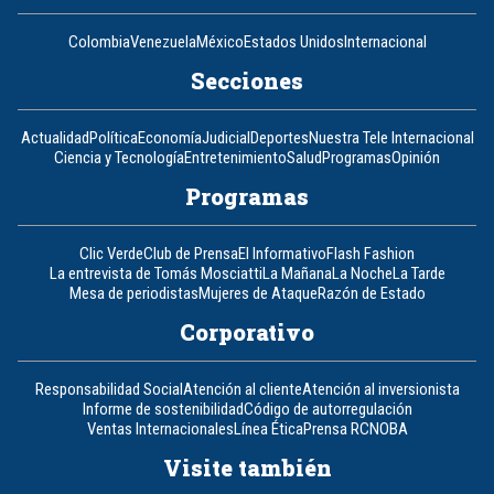
Colombia
Venezuela
México
Estados Unidos
Internacional
Secciones
Actualidad
Política
Economía
Judicial
Deportes
Nuestra Tele Internacional
Ciencia y Tecnología
Entretenimiento
Salud
Programas
Opinión
Programas
Clic Verde
Club de Prensa
El Informativo
Flash Fashion
La entrevista de Tomás Mosciatti
La Mañana
La Noche
La Tarde
Mesa de periodistas
Mujeres de Ataque
Razón de Estado
Corporativo
Responsabilidad Social
Atención al cliente
Atención al inversionista
Informe de sostenibilidad
Código de autorregulación
Ventas Internacionales
Línea Ética
Prensa RCN
OBA
Visite también