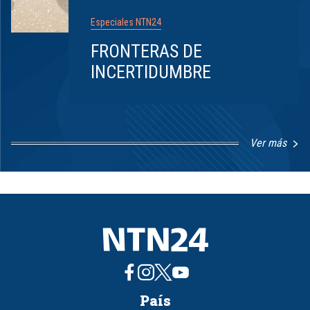
Especiales NTN24
FRONTERAS DE
INCERTIDUMBRE
Ver más
Item
1
of
8
País