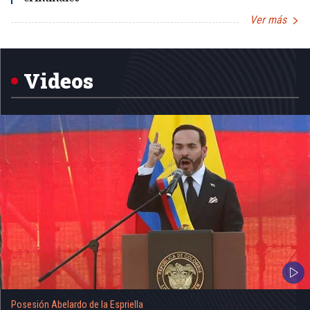
Ver más
Item
1
of
5
Videos
Posesión Abelardo de la Espriella