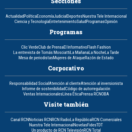
Secciones
Actualidad
Política
Economía
Judicial
Deportes
Nuestra Tele Internacional
Ciencia y Tecnología
Entretenimiento
Salud
Programas
Opinión
Programas
Clic Verde
Club de Prensa
El Informativo
Flash Fashion
La entrevista de Tomás Mosciatti
La Mañana
La Noche
La Tarde
Mesa de periodistas
Mujeres de Ataque
Razón de Estado
Corporativo
Responsabilidad Social
Atención al cliente
Atención al inversionista
Informe de sostenibilidad
Código de autorregulación
Ventas Internacionales
Línea Ética
Prensa RCN
OBA
Visite también
Canal RCN
Noticias RCN
RCN Radio
La República
RCN Comerciales
Nuestra Tele Internacional
Novelas
Fides
TDT
Un producto de RCN Televisión
RCN Total