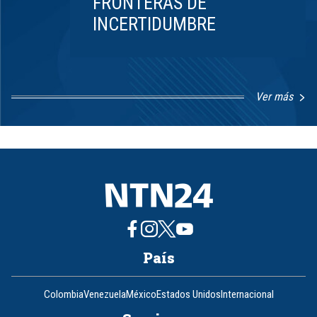
FRONTERAS DE
INCERTIDUMBRE
Ver más
Item
1
of
8
País
Colombia
Venezuela
México
Estados Unidos
Internacional