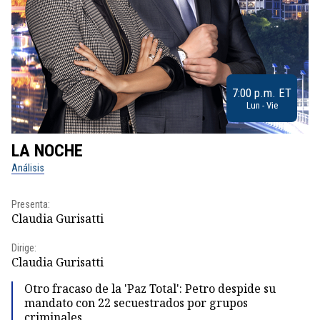
7:00 p.m. ET
Lun - Vie
LA NOCHE
L
Análisis
No
Presenta:
Pr
Claudia Gurisatti
Id
Dirige:
Dir
Claudia Gurisatti
Id
Otro fracaso de la 'Paz Total': Petro despide su
mandato con 22 secuestrados por grupos
criminales