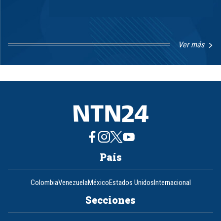
Ver más
Item
1
of
8
País
Colombia
Venezuela
México
Estados Unidos
Internacional
Secciones