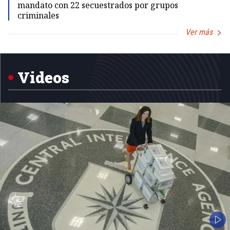
mandato con 22 secuestrados por grupos
criminales
Ver más
Item
1
of
5
Videos