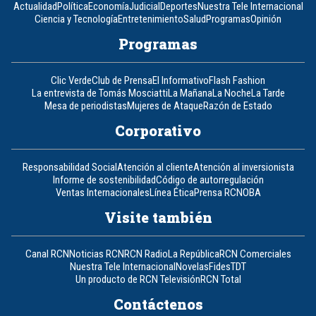
Actualidad
Política
Economía
Judicial
Deportes
Nuestra Tele Internacional
Ciencia y Tecnología
Entretenimiento
Salud
Programas
Opinión
Programas
Clic Verde
Club de Prensa
El Informativo
Flash Fashion
La entrevista de Tomás Mosciatti
La Mañana
La Noche
La Tarde
Mesa de periodistas
Mujeres de Ataque
Razón de Estado
Corporativo
Responsabilidad Social
Atención al cliente
Atención al inversionista
Informe de sostenibilidad
Código de autorregulación
Ventas Internacionales
Línea Ética
Prensa RCN
OBA
Visite también
Canal RCN
Noticias RCN
RCN Radio
La República
RCN Comerciales
Nuestra Tele Internacional
Novelas
Fides
TDT
Un producto de RCN Televisión
RCN Total
Contáctenos