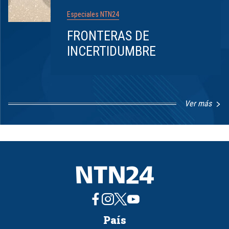
Especiales NTN24
FRONTERAS DE
INCERTIDUMBRE
Ver más
Item
1
of
8
País