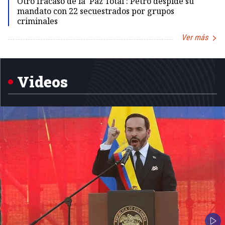
Otro fracaso de la 'Paz Total': Petro despide su
mandato con 22 secuestrados por grupos
criminales
Ver más
Item
1
of
5
Videos