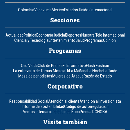
Colombia
Venezuela
México
Estados Unidos
Internacional
Secciones
Actualidad
Política
Economía
Judicial
Deportes
Nuestra Tele Internacional
Ciencia y Tecnología
Entretenimiento
Salud
Programas
Opinión
Programas
Clic Verde
Club de Prensa
El Informativo
Flash Fashion
La entrevista de Tomás Mosciatti
La Mañana
La Noche
La Tarde
Mesa de periodistas
Mujeres de Ataque
Razón de Estado
Corporativo
Responsabilidad Social
Atención al cliente
Atención al inversionista
Informe de sostenibilidad
Código de autorregulación
Ventas Internacionales
Línea Ética
Prensa RCN
OBA
Visite también