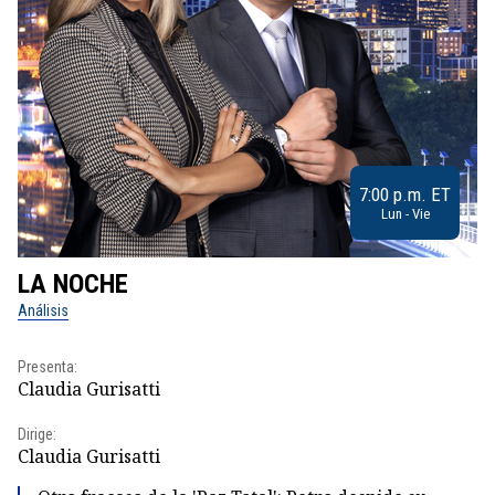
7:00 p.m. ET
Lun - Vie
LA NOCHE
L
Análisis
No
Presenta:
Pr
Claudia Gurisatti
Id
Dirige:
Dir
Claudia Gurisatti
Id