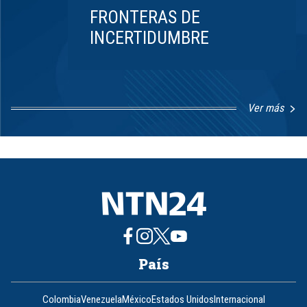
FRONTERAS DE
INCERTIDUMBRE
Ver más
Item
1
of
8
País
Colombia
Venezuela
México
Estados Unidos
Internacional