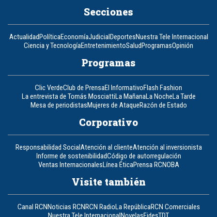
Secciones
Actualidad
Política
Economía
Judicial
Deportes
Nuestra Tele Internacional
Ciencia y Tecnología
Entretenimiento
Salud
Programas
Opinión
Programas
Clic Verde
Club de Prensa
El Informativo
Flash Fashion
La entrevista de Tomás Mosciatti
La Mañana
La Noche
La Tarde
Mesa de periodistas
Mujeres de Ataque
Razón de Estado
Corporativo
Responsabilidad Social
Atención al cliente
Atención al inversionista
Informe de sostenibilidad
Código de autorregulación
Ventas Internacionales
Línea Ética
Prensa RCN
OBA
Visite también
Canal RCN
Noticias RCN
RCN Radio
La República
RCN Comerciales
Nuestra Tele Internacional
Novelas
Fides
TDT