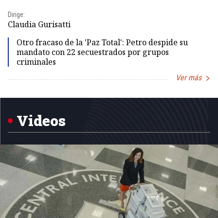
Dirige:
Dir
Claudia Gurisatti
Id
Otro fracaso de la 'Paz Total': Petro despide su
mandato con 22 secuestrados por grupos
criminales
Ver más
Item
1
of
5
Videos