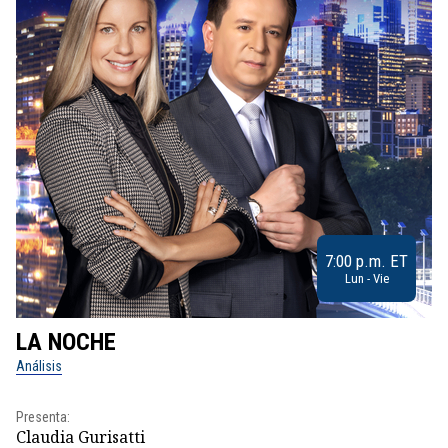
7:00 p.m. ET
Lun - Vie
LA NOCHE
L
Análisis
No
Presenta:
Pr
Claudia Gurisatti
Id