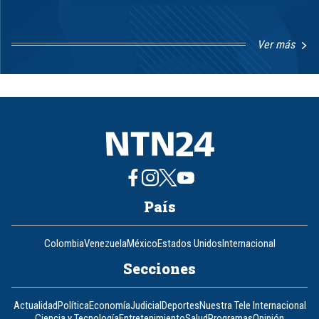
Ver más
Item
1
of
8
País
Colombia
Venezuela
México
Estados Unidos
Internacional
Secciones
Actualidad
Política
Economía
Judicial
Deportes
Nuestra Tele Internacional
Ciencia y Tecnología
Entretenimiento
Salud
Programas
Opinión