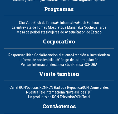
Programas
Clic Verde
Club de Prensa
El Informativo
Flash Fashion
La entrevista de Tomás Mosciatti
La Mañana
La Noche
La Tarde
Mesa de periodistas
Mujeres de Ataque
Razón de Estado
Corporativo
Responsabilidad Social
Atención al cliente
Atención al inversionista
Informe de sostenibilidad
Código de autorregulación
Ventas Internacionales
Línea Ética
Prensa RCN
OBA
Visite también
Canal RCN
Noticias RCN
RCN Radio
La República
RCN Comerciales
Nuestra Tele Internacional
Novelas
Fides
TDT
Un producto de RCN Televisión
RCN Total
Contáctenos