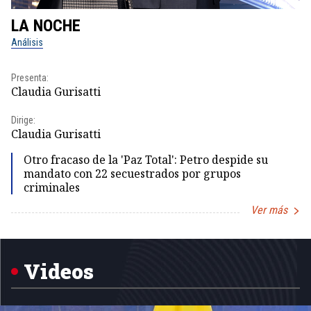
LA NOCHE
L
Análisis
No
Presenta:
Pr
Claudia Gurisatti
Id
Dirige:
Dir
Claudia Gurisatti
Id
Otro fracaso de la 'Paz Total': Petro despide su
mandato con 22 secuestrados por grupos
criminales
Ver más
Item
1
of
5
Videos