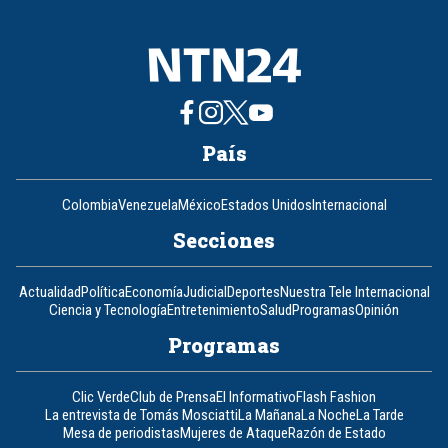
8
País
Colombia
Venezuela
México
Estados Unidos
Internacional
Secciones
Actualidad
Política
Economía
Judicial
Deportes
Nuestra Tele Internacional
Ciencia y Tecnología
Entretenimiento
Salud
Programas
Opinión
Programas
Clic Verde
Club de Prensa
El Informativo
Flash Fashion
La entrevista de Tomás Mosciatti
La Mañana
La Noche
La Tarde
Mesa de periodistas
Mujeres de Ataque
Razón de Estado