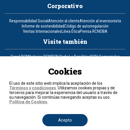
Corporativo
Responsabilidad Social
Atención al cliente
Atención al inversionista
Informe de sostenibilidad
Código de autorregulación
Ventas Internacionales
Línea Ética
Prensa RCN
OBA
Visite también
Canal RCN
Noticias RCN
RCN Radio
La República
RCN Comerciales
Nuestra Tele Internacional
Novelas
Fides
TDT
Un producto de RCN Televisión
RCN Total
Cookies
Contáctenos
El uso de este sitio web implica la aceptación de los
Términos y condiciones
. Utilizamos cookies propias y de
Teléfono
+57 (601) 426 92 92
terceros para mejorar la experiencia del usuario a través de
su navegación. Si continúas navegando aceptas su uso.
Política de Cookies
.
Política de datos personales
Política de cookies
Términos y condiciones
Acepto
© 2026, RCN Medios.