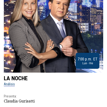
7:00 p.m. ET
Lun - Vie
LA NOCHE
L
Análisis
No
Presenta:
Pr
Claudia Gurisatti
Id