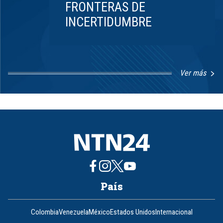
FRONTERAS DE
INCERTIDUMBRE
Ver más
Item
1
of
8
País
Colombia
Venezuela
México
Estados Unidos
Internacional