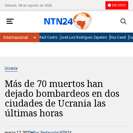
EN VIVO
Sábado, 08 de agosto de 2026
Raúl Castro
José Luis Rodríguez Zapatero
Díaz-Canel
Cu
Ucrania
Más de 70 muertos han
dejado bombardeos en dos
ciudades de Ucrania las
últimas horas
marzo 17, 2022
Por: Redacción NTN24