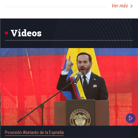
Ver más
Item
1
of
5
Videos
Posesión Abelardo de la Espriella