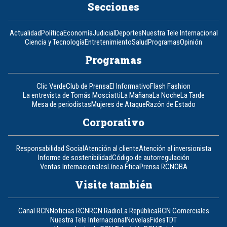
Secciones
Actualidad
Política
Economía
Judicial
Deportes
Nuestra Tele Internacional
Ciencia y Tecnología
Entretenimiento
Salud
Programas
Opinión
Programas
Clic Verde
Club de Prensa
El Informativo
Flash Fashion
La entrevista de Tomás Mosciatti
La Mañana
La Noche
La Tarde
Mesa de periodistas
Mujeres de Ataque
Razón de Estado
Corporativo
Responsabilidad Social
Atención al cliente
Atención al inversionista
Informe de sostenibilidad
Código de autorregulación
Ventas Internacionales
Línea Ética
Prensa RCN
OBA
Visite también
Canal RCN
Noticias RCN
RCN Radio
La República
RCN Comerciales
Nuestra Tele Internacional
Novelas
Fides
TDT