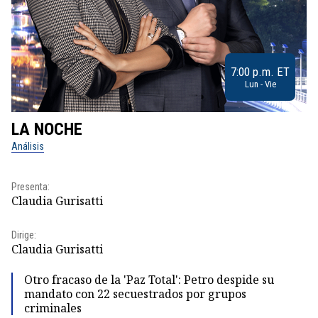
7:00 p.m. ET
Lun - Vie
LA NOCHE
L
Análisis
No
Presenta:
Pr
Claudia Gurisatti
Id
Dirige:
Dir
Claudia Gurisatti
Id
Otro fracaso de la 'Paz Total': Petro despide su
mandato con 22 secuestrados por grupos
criminales