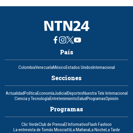
of
8
País
Colombia
Venezuela
México
Estados Unidos
Internacional
Secciones
Actualidad
Política
Economía
Judicial
Deportes
Nuestra Tele Internacional
Ciencia y Tecnología
Entretenimiento
Salud
Programas
Opinión
Programas
Clic Verde
Club de Prensa
El Informativo
Flash Fashion
La entrevista de Tomás Mosciatti
La Mañana
La Noche
La Tarde