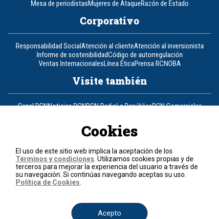
Mesa de periodistas
Mujeres de Ataque
Razón de Estado
Corporativo
Responsabilidad Social
Atención al cliente
Atención al inversionista
Informe de sostenibilidad
Código de autorregulación
Ventas Internacionales
Línea Ética
Prensa RCN
OBA
Visite también
Canal RCN
Noticias RCN
RCN Radio
La República
RCN Comerciales
Nuestra Tele Internacional
Novelas
Fides
TDT
Un producto de RCN Televisión
RCN Total
Cookies
Contáctenos
El uso de este sitio web implica la aceptación de los
Términos y condiciones
. Utilizamos cookies propias y de
Teléfono
+57 (601) 426 92 92
terceros para mejorar la experiencia del usuario a través de
su navegación. Si continúas navegando aceptas su uso.
Política de Cookies
.
Política de datos personales
Política de cookies
Términos y condiciones
Acepto