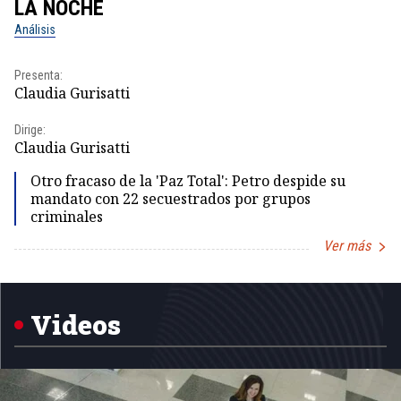
LA NOCHE
L
Análisis
No
Presenta:
Pr
Claudia Gurisatti
Id
Dirige:
Dir
Claudia Gurisatti
Id
Otro fracaso de la 'Paz Total': Petro despide su
mandato con 22 secuestrados por grupos
criminales
Ver más
Item
1
of
5
Videos