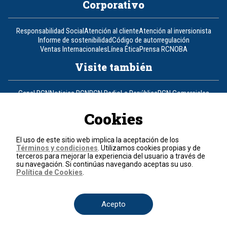
Corporativo
Responsabilidad Social
Atención al cliente
Atención al inversionista
Informe de sostenibilidad
Código de autorregulación
Ventas Internacionales
Línea Ética
Prensa RCN
OBA
Visite también
Canal RCN
Noticias RCN
RCN Radio
La República
RCN Comerciales
Nuestra Tele Internacional
Novelas
Fides
TDT
Un producto de RCN Televisión
RCN Total
Cookies
Contáctenos
El uso de este sitio web implica la aceptación de los
Términos y condiciones
. Utilizamos cookies propias y de
Teléfono
+57 (601) 426 92 92
terceros para mejorar la experiencia del usuario a través de
su navegación. Si continúas navegando aceptas su uso.
Política de Cookies
.
Política de datos personales
Política de cookies
Términos y condiciones
Acepto
© 2026, RCN Medios.
Todos los derechos reservados.