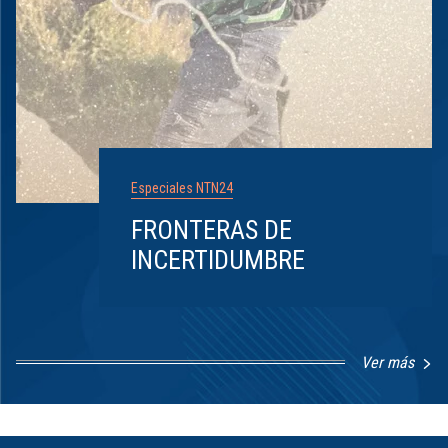
Especiales NTN24
FRONTERAS DE
INCERTIDUMBRE
Ver más
Item
1
of
8