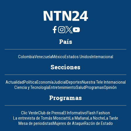
País
Colombia
Venezuela
México
Estados Unidos
Internacional
Secciones
Actualidad
Política
Economía
Judicial
Deportes
Nuestra Tele Internacional
Ciencia y Tecnología
Entretenimiento
Salud
Programas
Opinión
Programas
Clic Verde
Club de Prensa
El Informativo
Flash Fashion
La entrevista de Tomás Mosciatti
La Mañana
La Noche
La Tarde
Mesa de periodistas
Mujeres de Ataque
Razón de Estado