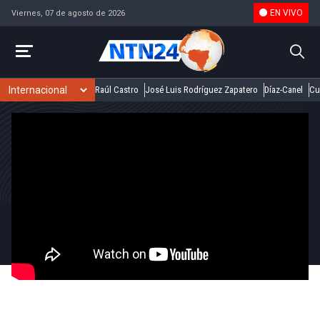
EN VIVO
Viernes, 07 de agosto de 2026
Raúl Castro
José Luis Rodríguez Zapatero
Díaz-Canel
Cu