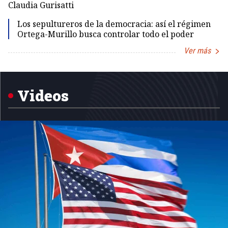
Claudia Gurisatti
Id
Los sepultureros de la democracia: así el régimen
Ortega-Murillo busca controlar todo el poder
Ver más
Item
1
of
5
Videos