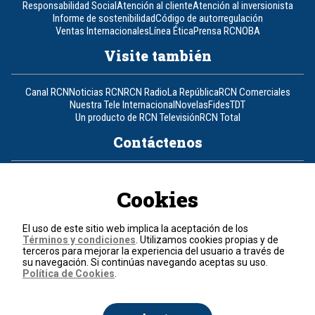
Responsabilidad Social
Atención al cliente
Atención al inversionista
Informe de sostenibilidad
Código de autorregulación
Ventas Internacionales
Línea Ética
Prensa RCN
OBA
Visite también
Canal RCN
Noticias RCN
RCN Radio
La República
RCN Comerciales
Nuestra Tele Internacional
Novelas
Fides
TDT
Un producto de RCN Televisión
RCN Total
Contáctenos
Teléfono
+57 (601) 426 92 92
Cookies
Política de datos personales
Política de cookies
El uso de este sitio web implica la aceptación de los
Términos y condiciones
Términos y condiciones
. Utilizamos cookies propias y de
terceros para mejorar la experiencia del usuario a través de
su navegación. Si continúas navegando aceptas su uso.
© 2026, RCN Medios.
Política de Cookies
.
Todos los derechos reservados.
Organización Ardila Lülle - www.oal.com.co