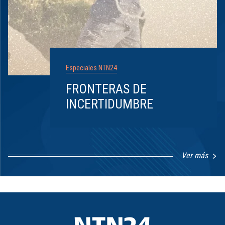
Especiales NTN24
FRONTERAS DE
INCERTIDUMBRE
Ver más
Item
1
of
8