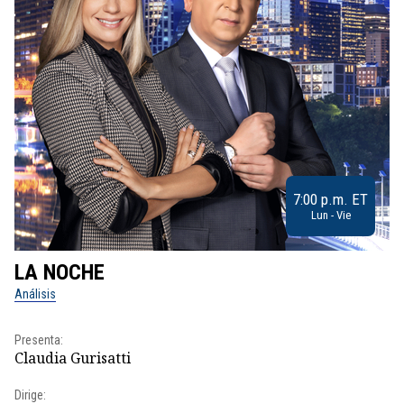
7:00 p.m. ET
Lun - Vie
LA NOCHE
L
Análisis
No
Presenta:
Pr
Claudia Gurisatti
Id
Dirige:
Dir