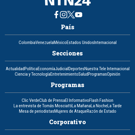
País
Colombia
Venezuela
México
Estados Unidos
Internacional
Secciones
Actualidad
Política
Economía
Judicial
Deportes
Nuestra Tele Internacional
Ciencia y Tecnología
Entretenimiento
Salud
Programas
Opinión
Programas
Clic Verde
Club de Prensa
El Informativo
Flash Fashion
La entrevista de Tomás Mosciatti
La Mañana
La Noche
La Tarde
Mesa de periodistas
Mujeres de Ataque
Razón de Estado
Corporativo