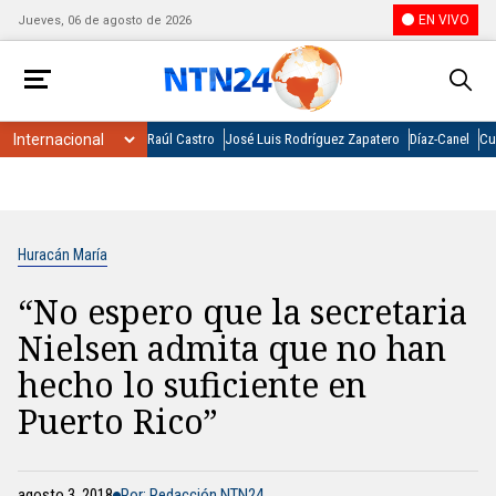
EN VIVO
Jueves, 06 de agosto de 2026
Raúl Castro
José Luis Rodríguez Zapatero
Díaz-Canel
Cu
Huracán María
“No espero que la secretaria
Nielsen admita que no han
hecho lo suficiente en
Puerto Rico”
agosto 3, 2018
Por: Redacción NTN24