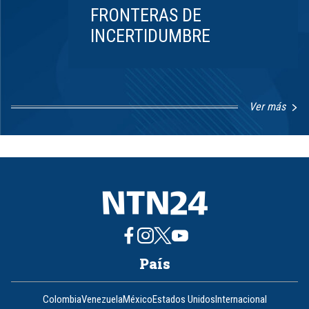
FRONTERAS DE
INCERTIDUMBRE
Ver más
Item
1
of
8
País
Colombia
Venezuela
México
Estados Unidos
Internacional