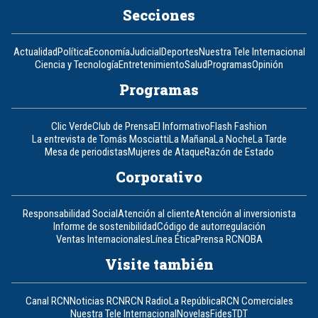
Secciones
Actualidad
Política
Economía
Judicial
Deportes
Nuestra Tele Internacional
Ciencia y Tecnología
Entretenimiento
Salud
Programas
Opinión
Programas
Clic Verde
Club de Prensa
El Informativo
Flash Fashion
La entrevista de Tomás Mosciatti
La Mañana
La Noche
La Tarde
Mesa de periodistas
Mujeres de Ataque
Razón de Estado
Corporativo
Responsabilidad Social
Atención al cliente
Atención al inversionista
Informe de sostenibilidad
Código de autorregulación
Ventas Internacionales
Línea Ética
Prensa RCN
OBA
Visite también
Canal RCN
Noticias RCN
RCN Radio
La República
RCN Comerciales
Nuestra Tele Internacional
Novelas
Fides
TDT