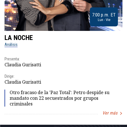
7:00 p.m. ET
Lun - Vie
LA NOCHE
L
Análisis
No
Presenta:
Pr
Claudia Gurisatti
Id
Dirige:
Dir
Claudia Gurisatti
Id
Otro fracaso de la 'Paz Total': Petro despide su
mandato con 22 secuestrados por grupos
criminales
Ver más
Item
1