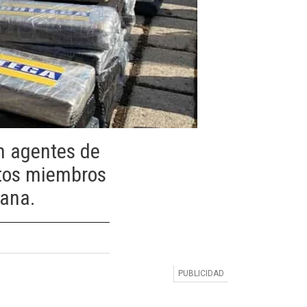
on agentes de
stos miembros
lana.