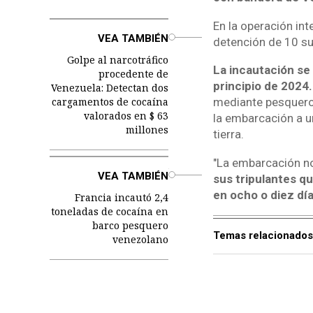
En la operación int
o
VEA TAMBIÉN
detención de 10 s
Golpe al narcotráfico
La incautación se 
procedente de
principio de 2024.
Venezuela: Detectan dos
cargamentos de cocaína
mediante pesqueros
valorados en $ 63
la embarcación a un
millones
tierra.
"La embarcación no
o
VEA TAMBIÉN
sus tripulantes qu
en ocho o diez dí
Francia incautó 2,4
toneladas de cocaína en
barco pesquero
Temas relacionados
venezolano