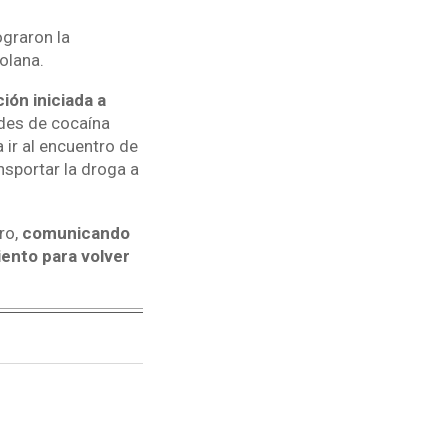
ograron la
olana.
ión iniciada a
des de cocaína
ir al encuentro de
nsportar la droga a
ro,
comunicando
iento para volver