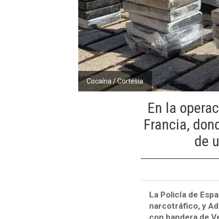
Cocaína / Cortesía
En la operac
Francia, don
de u
La Policía de Espa
narcotráfico, y A
con bandera de Ve