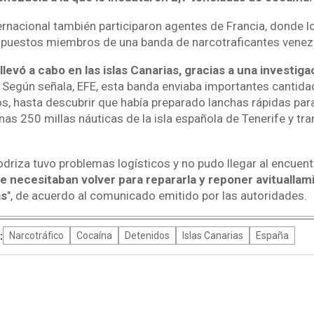
ernacional también participaron agentes de Francia, donde l
upuestos miembros de una banda de narcotraficantes venez
llevó a cabo en las islas Canarias, gracias a una investigac
Según señala, EFE, esta banda enviaba importantes cantida
, hasta descubrir que había preparado lanchas rápidas para 
as 250 millas náuticas de la isla española de Tenerife y tra
driza tuvo problemas logísticos y no pudo llegar al encuent
e necesitaban volver para repararla y reponer avituallam
as
", de acuerdo al comunicado emitido por las autoridades.
:
Narcotráfico
Cocaína
Detenidos
Islas Canarias
España