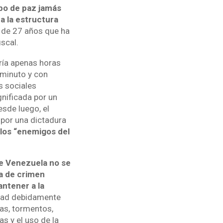
po de paz jamás
a la estructura
 de 27 años que ha
scal.
ría apenas horas
minuto y con
s sociales
nificada por un
esde luego, el
 por una dictadura
 los “enemigos del
e Venezuela no se
ra de crimen
antener a la
idad debidamente
as, tormentos,
s y el uso de la