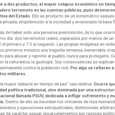
e a dos productos; el mayor colapso económico en tiem
adero terremoto en las cuentas públicas, pues desmoron
tiva del Estado.
Ello es producto de un sistemático saqueo
a privada, empobrecido a la sociedad y erosionado la base fi
s de haber sido una perversa premonición, de lo que ocurri
mo día: dos terremotos reales, separados por menos de un 
2 el primero y 7.5 el segundo. Las propias imágenes en rede
s primeros minutos una tragedia inmensa, inenarrable, mag
o para abusar y reprimir al pueblo, nunca para protegerlo. D
or la naturaleza, la geología. Sus consecuencias se explican
permanente contra la población civil.
Por algo se refieren a
tos militares.
“la mayor debacle en tiempo de paz” sea relativa.
Ocurre qu
idad política tradicional, sino dominada por una estructu
cional llamada PSUV, dedicada a infligir sufrimiento y m
a.
Dentro de ello se inscriben los crímenes de lesa human
inatos y ejecuciones extrajudiciales, detenciones arbitrari
ras de carácter sexual, encarcelamientos por razones política