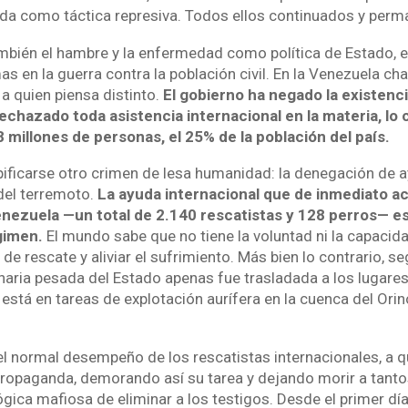
da como táctica represiva. Todos ellos continuados y perm
bién el hambre y la enfermedad como política de Estado, es
s en la guerra contra la población civil. En la Venezuela cha
 a quien piensa distinto.
El gobierno ha negado la existenci
echazado toda asistencia internacional en la materia, lo c
millones de personas, el 25% de la población del país.
pificarse otro crimen de lesa humanidad: la denegación de 
 del terremoto.
La ayuda internacional que de inmediato a
ezuela —un total de 2.140 rescatistas y 128 perros— es 
gimen.
El mundo sabe que no tiene la voluntad ni la capacida
 de rescate y aliviar el sufrimiento. Más bien lo contrario, s
aria pesada del Estado apenas fue trasladada a los lugares 
 está en tareas de explotación aurífera en la cuenca del Ori
el normal desempeño de los rescatistas internacionales, a q
 propaganda, demorando así su tarea y dejando morir a tanto
gica mafiosa de eliminar a los testigos. Desde el primer dí