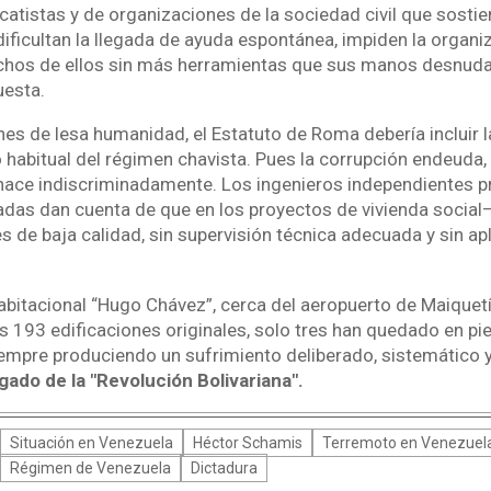
catistas y de organizaciones de la sociedad civil que sostie
dificultan la llegada de ayuda espontánea, impiden la organ
chos de ellos sin más herramientas que sus manos desnudas
uesta.
es de lesa humanidad, el Estatuto de Roma debería incluir l
abitual del régimen chavista. Pues la corrupción endeuda,
hace indiscriminadamente. Los ingenieros independientes p
das dan cuenta de que en los proyectos de vivienda social
es de baja calidad, sin supervisión técnica adecuada y sin a
abitacional “Hugo Chávez”, cerca del aeropuerto de Maiquetí
s 193 edificaciones originales, solo tres han quedado en pi
empre produciendo un sufrimiento deliberado, sistemático 
gado de la "Revolución Bolivariana".
Situación en Venezuela
Héctor Schamis
Terremoto en Venezuel
Régimen de Venezuela
Dictadura