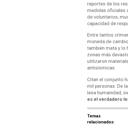
reportes de los res
medidas oficiales 
de voluntarios, mu
capacidad de resp
Entre tantos crímen
moneda de cambio h
también mata y lo 
zonas más devasta
utilizaron material
antisísmicas.
Citan el conjunto h
mil personas. De la
lesa humanidad, si
es el verdadero le
Temas
relacionados: