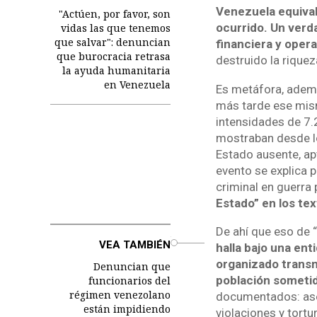
Venezuela equival
"Actúen, por favor, son
ocurrido. Un verd
vidas las que tenemos
que salvar": denuncian
financiera y opera
que burocracia retrasa
destruido la riquez
la ayuda humanitaria
en Venezuela
Es metáfora, ademá
más tarde ese mis
intensidades de 7.
mostraban desde lo
Estado ausente, apt
evento se explica p
criminal en guerra 
Estado” en los tex
De ahí que eso de 
o
VEA TAMBIÉN
halla bajo una ent
organizado transna
Denuncian que
población sometid
funcionarios del
régimen venezolano
documentados: ases
están impidiendo
violaciones y tortu