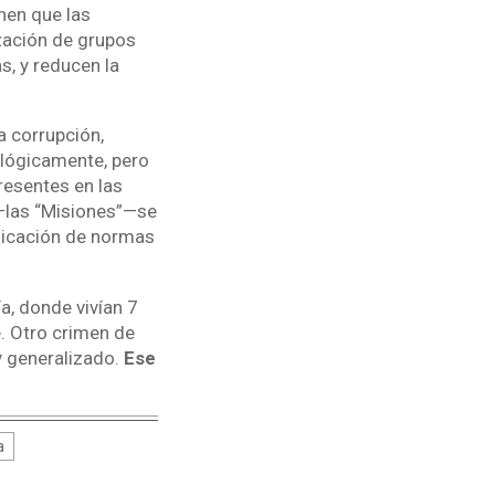
nen que las
ización de grupos
, y reducen la
a corrupción,
 lógicamente, pero
resentes en las
—las “Misiones”—se
plicación de normas
a, donde vivían 7
e. Otro crimen de
y generalizado.
Ese
a