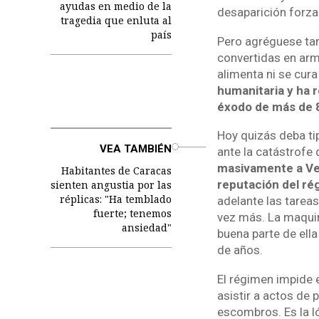
ayudas en medio de la
desaparición forza
tragedia que enluta al
país
Pero agréguese tam
convertidas en arma
alimenta ni se cura
humanitaria y ha r
éxodo de más de 8 
Hoy quizás deba ti
o
VEA TAMBIÉN
ante la catástrofe
masivamente a Ven
Habitantes de Caracas
reputación del ré
sienten angustia por las
réplicas: "Ha temblado
adelante las tareas
fuerte; tenemos
vez más. La maquin
ansiedad"
buena parte de ella
de años.
El régimen impide 
asistir a actos de
escombros. Es la ló