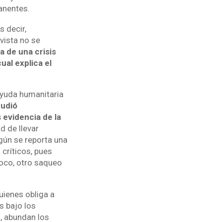
anentes.
 decir,
vista no se
a de una crisis
ual explica el
ayuda humanitaria
cudió
evidencia de la
d de llevar
egún se reporta una
críticos, pues
noco, otro saqueo
uienes obliga a
s bajo los
a, abundan los