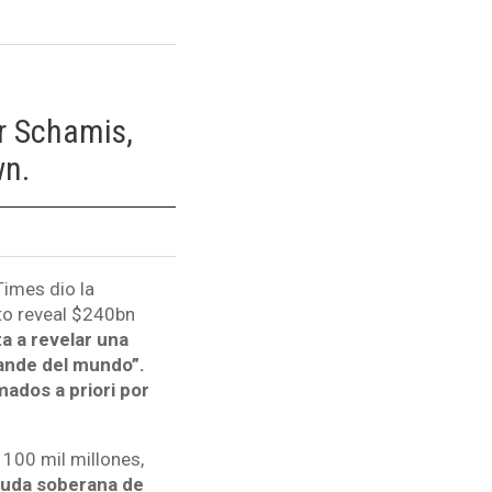
r Schamis,
wn.
Times dio la
 to reveal $240bn
a a revelar una
rande del mundo”.
mados a priori por
 100 mil millones,
euda soberana de