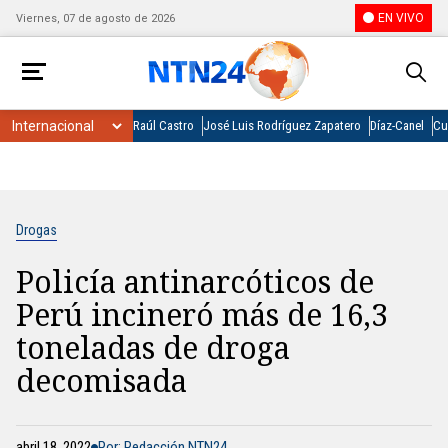
EN VIVO
Viernes, 07 de agosto de 2026
Raúl Castro
José Luis Rodríguez Zapatero
Díaz-Canel
Cu
Drogas
Policía antinarcóticos de
Perú incineró más de 16,3
toneladas de droga
decomisada
abril 18, 2022
Por: Redacción NTN24