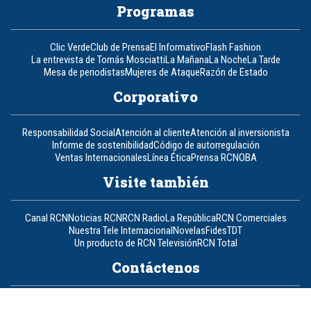
Programas
Clic Verde
Club de Prensa
El Informativo
Flash Fashion
La entrevista de Tomás Mosciatti
La Mañana
La Noche
La Tarde
Mesa de periodistas
Mujeres de Ataque
Razón de Estado
Corporativo
Responsabilidad Social
Atención al cliente
Atención al inversionista
Informe de sostenibilidad
Código de autorregulación
Ventas Internacionales
Línea Ética
Prensa RCN
OBA
Visite también
Canal RCN
Noticias RCN
RCN Radio
La República
RCN Comerciales
Nuestra Tele Internacional
Novelas
Fides
TDT
Un producto de RCN Televisión
RCN Total
Contáctenos
Teléfono
+57 (601) 426 92 92