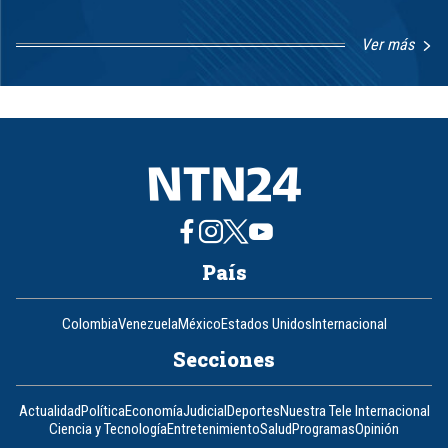
Ver más
Item
1
of
8
País
Colombia
Venezuela
México
Estados Unidos
Internacional
Secciones
Actualidad
Política
Economía
Judicial
Deportes
Nuestra Tele Internacional
Ciencia y Tecnología
Entretenimiento
Salud
Programas
Opinión