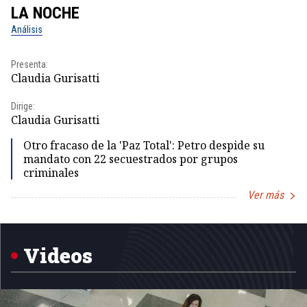
LA NOCHE
L
Análisis
No
Presenta:
Pr
Claudia Gurisatti
Id
Dirige:
Dir
Claudia Gurisatti
Id
Otro fracaso de la 'Paz Total': Petro despide su
mandato con 22 secuestrados por grupos
criminales
Ver más
Item
1
of
5
Videos