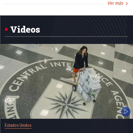
Ver más
Item
1
of
5
Videos
Estados Unidos