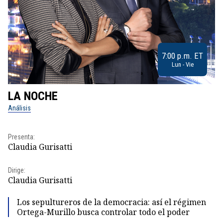
7:00 p.m. ET
Lun - Vie
LA NOCHE
L
Análisis
No
Presenta:
Pr
Claudia Gurisatti
Id
Dirige:
Dir
Claudia Gurisatti
Id
Los sepultureros de la democracia: así el régimen
Ortega-Murillo busca controlar todo el poder