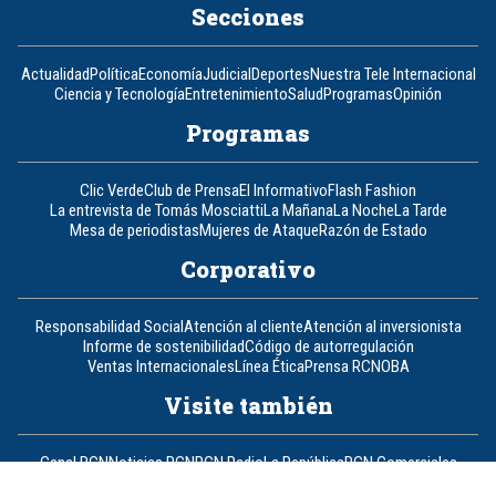
Secciones
Actualidad
Política
Economía
Judicial
Deportes
Nuestra Tele Internacional
Ciencia y Tecnología
Entretenimiento
Salud
Programas
Opinión
Programas
Clic Verde
Club de Prensa
El Informativo
Flash Fashion
La entrevista de Tomás Mosciatti
La Mañana
La Noche
La Tarde
Mesa de periodistas
Mujeres de Ataque
Razón de Estado
Corporativo
Responsabilidad Social
Atención al cliente
Atención al inversionista
Informe de sostenibilidad
Código de autorregulación
Ventas Internacionales
Línea Ética
Prensa RCN
OBA
Visite también
Canal RCN
Noticias RCN
RCN Radio
La República
RCN Comerciales
Nuestra Tele Internacional
Novelas
Fides
TDT