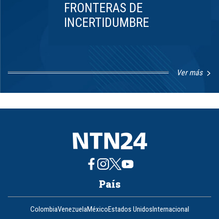
FRONTERAS DE
INCERTIDUMBRE
Ver más
Item
1
of
8
País
Colombia
Venezuela
México
Estados Unidos
Internacional