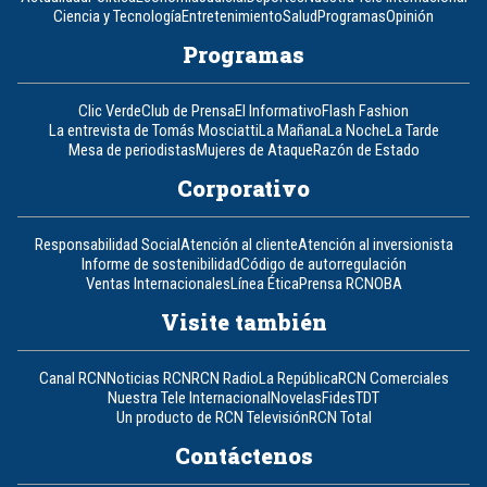
Ciencia y Tecnología
Entretenimiento
Salud
Programas
Opinión
Programas
Clic Verde
Club de Prensa
El Informativo
Flash Fashion
La entrevista de Tomás Mosciatti
La Mañana
La Noche
La Tarde
Mesa de periodistas
Mujeres de Ataque
Razón de Estado
Corporativo
Responsabilidad Social
Atención al cliente
Atención al inversionista
Informe de sostenibilidad
Código de autorregulación
Ventas Internacionales
Línea Ética
Prensa RCN
OBA
Visite también
Canal RCN
Noticias RCN
RCN Radio
La República
RCN Comerciales
Nuestra Tele Internacional
Novelas
Fides
TDT
Un producto de RCN Televisión
RCN Total
Contáctenos