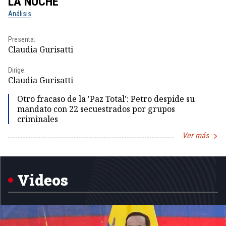
LA NOCHE
L
Análisis
No
Presenta:
Pr
Claudia Gurisatti
Id
Dirige:
Dir
Claudia Gurisatti
Id
Otro fracaso de la 'Paz Total': Petro despide su
mandato con 22 secuestrados por grupos
criminales
Ver más
Item
1
of
5
Videos