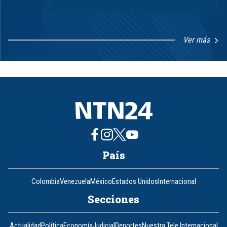
Ver más
Item
1
of
8
País
Colombia
Venezuela
México
Estados Unidos
Internacional
Secciones
Actualidad
Política
Economía
Judicial
Deportes
Nuestra Tele Internacional