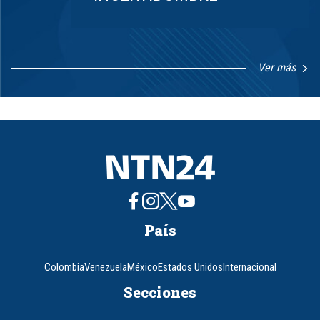
Ver más
Item
1
of
8
País
Colombia
Venezuela
México
Estados Unidos
Internacional
Secciones