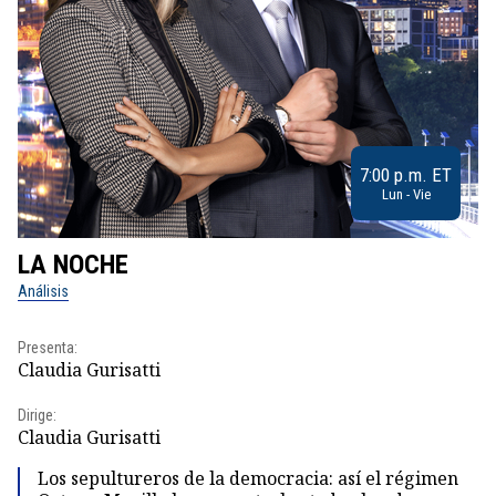
7:00 p.m. ET
Lun - Vie
LA NOCHE
L
Análisis
No
Presenta:
Pr
Claudia Gurisatti
Id
Dirige:
Dir
Claudia Gurisatti
Id
Los sepultureros de la democracia: así el régimen