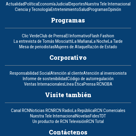
Actualidad
Política
Economía
Judicial
Deportes
Nuestra Tele Internacional
Ciencia y Tecnología
Entretenimiento
Salud
Programas
Opinión
Programas
Clic Verde
Club de Prensa
El Informativo
Flash Fashion
La entrevista de Tomás Mosciatti
La Mañana
La Noche
La Tarde
Mesa de periodistas
Mujeres de Ataque
Razón de Estado
Corporativo
Responsabilidad Social
Atención al cliente
Atención al inversionista
Informe de sostenibilidad
Código de autorregulación
Ventas Internacionales
Línea Ética
Prensa RCN
OBA
Visite también
Canal RCN
Noticias RCN
RCN Radio
La República
RCN Comerciales
Nuestra Tele Internacional
Novelas
Fides
TDT
Un producto de RCN Televisión
RCN Total
Contáctenos