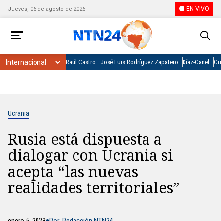
EN VIVO
Jueves, 06 de agosto de 2026
Raúl Castro
José Luis Rodríguez Zapatero
Díaz-Canel
Cu
Ucrania
Rusia está dispuesta a
dialogar con Ucrania si
acepta “las nuevas
realidades territoriales”
enero 5, 2023
Por: Redacción NTN24