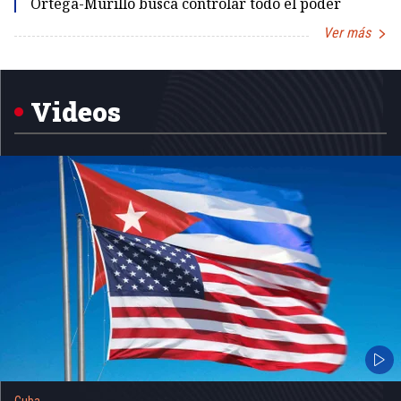
Ortega-Murillo busca controlar todo el poder
Ver más
Item
1
of
5
Videos
Cuba